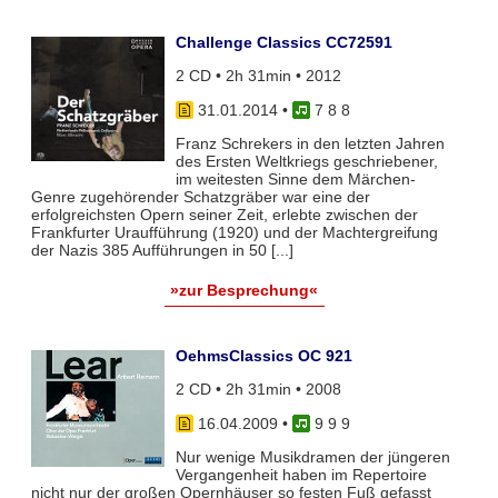
Challenge Classics CC72591
2 CD • 2h 31min • 2012
31.01.2014
•
7 8 8
Franz Schrekers in den letzten Jahren
des Ersten Weltkriegs geschriebener,
im weitesten Sinne dem Märchen-
Genre zugehörender Schatzgräber war eine der
erfolgreichsten Opern seiner Zeit, erlebte zwischen der
Frankfurter Uraufführung (1920) und der Machtergreifung
der Nazis 385 Aufführungen in 50 [...]
»zur Besprechung«
OehmsClassics OC 921
2 CD • 2h 31min • 2008
16.04.2009
•
9 9 9
Nur wenige Musikdramen der jüngeren
Vergangenheit haben im Repertoire
nicht nur der großen Opernhäuser so festen Fuß gefasst