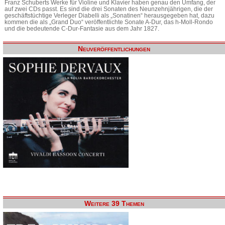
Franz Schuberts Werke für Violine und Klavier haben genau den Umfang, der
auf zwei CDs passt. Es sind die drei Sonaten des Neunzehnjährigen, die der
geschäftstüchtige Verleger Diabelli als „Sonatinen“ herausgegeben hat, dazu
kommen die als „Grand Duo“ veröffentlichte Sonate A-Dur, das h-Moll-Rondo
und die bedeutende C-Dur-Fantasie aus dem Jahr 1827.
Neuveröffentlichungen
Weitere 39 Themen