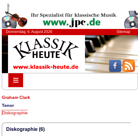
Anzeige
Donnerstag, 6. August 2026
Sitemap
≡
≡
Graham Clark
Tenor
Diskographie
Diskographie (6)