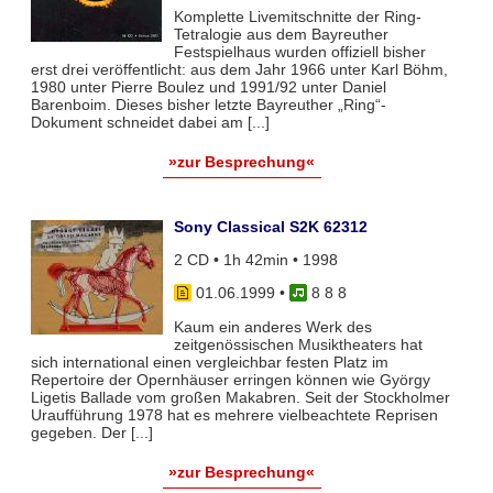
Komplette Livemitschnitte der Ring-
Tetralogie aus dem Bayreuther
Festspielhaus wurden offiziell bisher
erst drei veröffentlicht: aus dem Jahr 1966 unter Karl Böhm,
1980 unter Pierre Boulez und 1991/92 unter Daniel
Barenboim. Dieses bisher letzte Bayreuther „Ring“-
Dokument schneidet dabei am [...]
»zur Besprechung«
Sony Classical S2K 62312
2 CD • 1h 42min • 1998
01.06.1999
•
8 8 8
Kaum ein anderes Werk des
zeitgenössischen Musiktheaters hat
sich international einen vergleichbar festen Platz im
Repertoire der Opernhäuser erringen können wie György
Ligetis Ballade vom großen Makabren. Seit der Stockholmer
Uraufführung 1978 hat es mehrere vielbeachtete Reprisen
gegeben. Der [...]
»zur Besprechung«