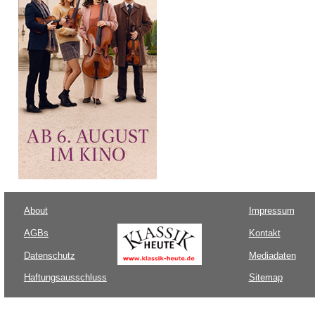
About
Impressum
AGBs
Kontakt
Datenschutz
Mediadaten
Haftungsausschluss
Sitemap