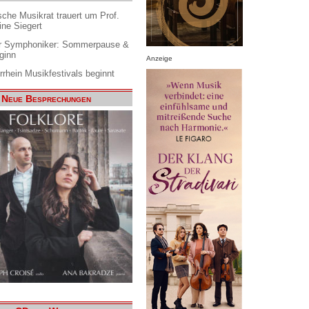
che Musikrat trauert um Prof.
ine Siegert
 Symphoniker: Sommerpause &
ginn
Anzeige
rrhein Musikfestivals beginnt
Neue Besprechungen