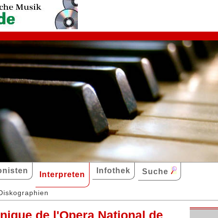
nisten
Infothek
Suche
Interpreten
Diskographien
ique de l'Opera National de