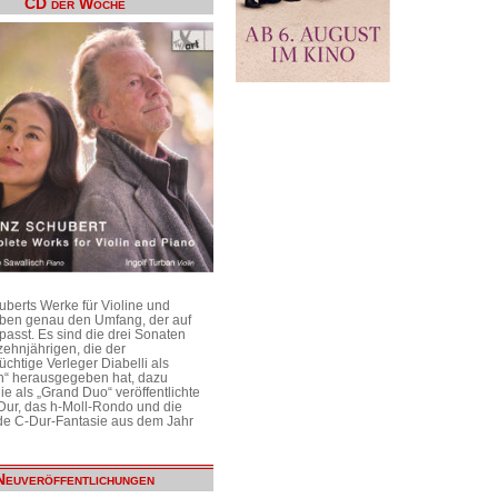
CD der Woche
uberts Werke für Violine und
aben genau den Umfang, der auf
passt. Es sind die drei Sonaten
ehnjährigen, die der
üchtige Verleger Diabelli als
n“ herausgegeben hat, dazu
e als „Grand Duo“ veröffentlichte
Dur, das h-Moll-Rondo und die
e C-Dur-Fantasie aus dem Jahr
Neuveröffentlichungen