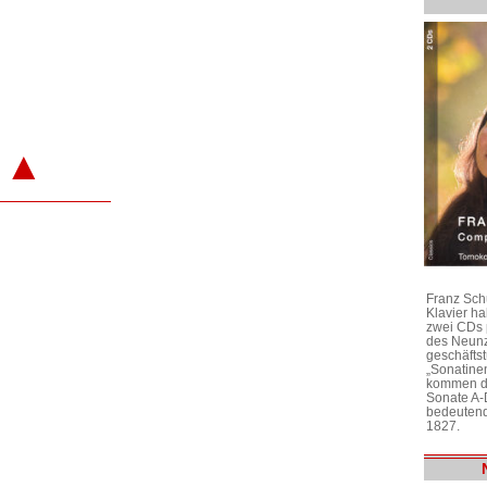
▲
Franz Sch
Klavier h
zwei CDs 
des Neunz
geschäftst
„Sonatine
kommen di
Sonate A-
bedeutend
1827.