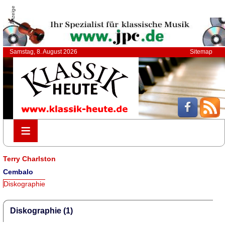
Anzeige
Samstag, 8. August 2026
Sitemap
≡
≡
Terry Charlston
Cembalo
Diskographie
Diskographie (1)