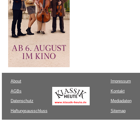
About
Impressum
AGBs
Kontakt
Datenschutz
Mediadaten
Haftungsausschluss
Sitemap