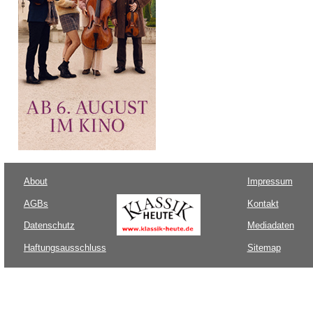
About
Impressum
AGBs
Kontakt
Datenschutz
Mediadaten
Haftungsausschluss
Sitemap