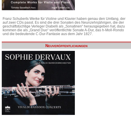
Franz Schuberts Werke für Violine und Klavier haben genau den Umfang, der
auf zwei CDs passt. Es sind die drei Sonaten des Neunzehnjährigen, die der
geschäftstüchtige Verleger Diabelli als „Sonatinen“ herausgegeben hat, dazu
kommen die als „Grand Duo“ veröffentlichte Sonate A-Dur, das h-Moll-Rondo
und die bedeutende C-Dur-Fantasie aus dem Jahr 1827.
Neuveröffentlichungen