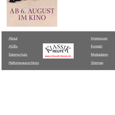
About
Impressum
AGBs
Kontakt
Datenschutz
Mediadaten
Haftungsausschluss
Sitemap