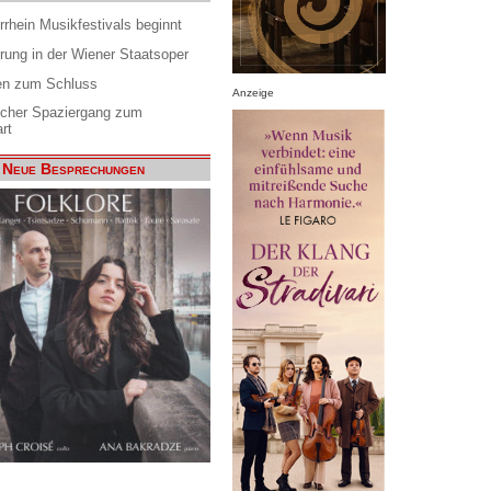
rrhein Musikfestivals beginnt
rung in der Wiener Staatsoper
en zum Schluss
Anzeige
scher Spaziergang zum
rt
Neue Besprechungen