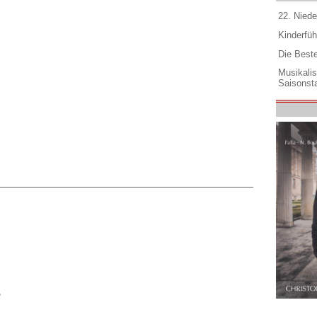
22. Niede
Kinderfüh
Die Best
Musikali
Saisonsta
5