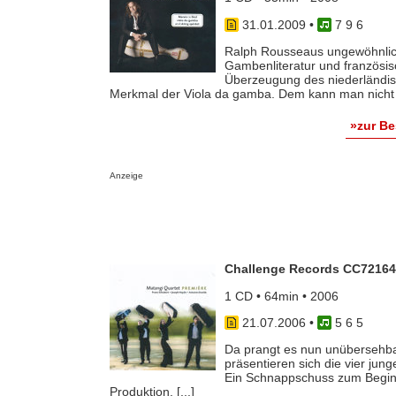
31.01.2009
•
7 9 6
Ralph Rousseaus ungewöhnlic
Gambenliteratur und französis
Überzeugung des niederländis
Merkmal der Viola da gamba. Dem kann man nicht w
»zur B
Anzeige
Challenge Records CC72164
1 CD • 64min • 2006
21.07.2006
•
5 6 5
Da prangt es nun unübersehba
präsentieren sich die vier jung
Ein Schnappschuss zum Beginn 
Produktion. [...]