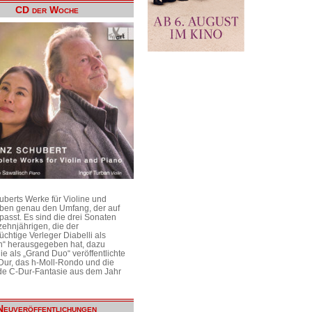
CD der Woche
uberts Werke für Violine und
aben genau den Umfang, der auf
passt. Es sind die drei Sonaten
ehnjährigen, die der
üchtige Verleger Diabelli als
n“ herausgegeben hat, dazu
e als „Grand Duo“ veröffentlichte
Dur, das h-Moll-Rondo und die
e C-Dur-Fantasie aus dem Jahr
Neuveröffentlichungen