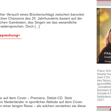
her Versuch eines Brückenschlags zwischen barocker
chen Chansons des 20. Jahrhunderts basiert auf der
chen Gambisten, das Singen sei das wesentliche
idersprechen. Doch [...]
esprechung«
Franz Sch
Klavier h
zwei CDs 
des Neunz
geschäftst
„Sonatine
kommen di
Sonate A-
bedeutend
r auf dem Cover – Premiere, Debüt-CD. Stolz
1827.
en Niederländer in sportlicher Attitüde auf dem Cover.
einer langen Reise – als solchen verstehen sie diese