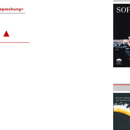
esprechung«
▲