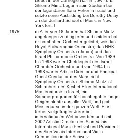
Debüt in der Carnegie Hall in New York.
Shlomo Mintz begann sein Studium bei
der legendären Ilona Feher in Israel und
setzte seine Ausbildung bei Dorothy Delay
an der Juilliard School of Music in New
York fort. I
1975
m Alter von 18 Jahren hat Shlomo Mintz
angefangen zu dirigieren und seitdem hat
er namhaften Orchester geleitet, wie das
Royal Philharmonic Orchestra, das NHK
Symphony Orchestra (Japan) und das
Israel Philharmonic Orchestra. Von 1989
bis 1993 war er Chefdirigent des Israel
Chamber Orchestra und von 1994 bis
1998 war er Artistic Director und Principal
Guest Conductor des Maastricht
Symphony Orchestra. Shlomo Mintz ist
Schirmherr des Keshet Eilon International
Mastercourse in Israel, ein
Sommerprogramm für hochbegabte junge
Geigentalente aus aller Welt, und gibt
Meisterkurse in der ganzen Welt. Er ist
ferner vielgefragter Juror bei
internationalen Wettbewerben und seit
2002 Artistic Director des Sion Valais
International Music Festival und Präsident
des Sion Valais International Violin
Competition in der Schweiz.