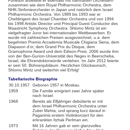
Funktion arbeitete er ebenfalls mit namhaften Orchestern
zusammen wie dem Royal Philharmonic Orchestra, dem
NHK-Sinfonieorchester in Japan und natürlich dem Israel
Philharmonic Orchestra. Von 1989 bis 1993 war er
Chefdirigent des Israel Chamber Orchestra und von 1994
bis 1998 Artistic Director und Principal Guest Conductor des
Maastricht Symphony Orchestra. Shlomo Mintz ist ein
vielgefragter Juror bei internationalen Wettbewerben. Er
wurde mit zahlreichen Preisen ausgezeichnet, u.a. dem
begehrten Premio Accademia Musicale Chigiana Siena, dem
Diapason d’or, dem Grand Prix du Disque, dem
Gramophone Award und dem Edison-Preis. 2006 wurde ihm
von der Ben-Gurion-Universität des Negev in Beerscheba,
Israel, die Ehrendoktorwürde verliehen. Im Jahr 2012 feierte
er sein 50. Bühnenjubiläum. Herzlichen Glückwunsch,
Shlomo Mintz und weiterhin viel Erfolg!
Tabellarische Biographie
30.10.1957
Geboren 1957 in Moskau.
1959
Die Familie emigriert zwei Jahre später
nach Israel.
1968
Bereits als Elfjähriger debütierte er mit
dem Israel Philharmonic Orchestra unter
Zubin Mehta, und sprang kurz darauf in
Paganinis erstem Violinkonzert für den
erkrankten Itzhak Perlman ein.
1973
Mit 16 Jahren gab er sein glanzvolles