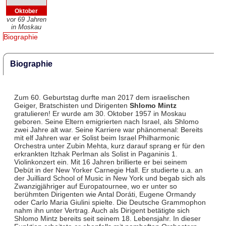
Oktober
vor 69 Jahren
in Moskau
Biographie
Biographie
Zum 60. Geburtstag durfte man 2017 dem israelischen
Geiger, Bratschisten und Dirigenten
Shlomo Mintz
gratulieren! Er wurde am 30. Oktober 1957 in Moskau
geboren. Seine Eltern emigrierten nach Israel, als Shlomo
zwei Jahre alt war. Seine Karriere war phänomenal: Bereits
mit elf Jahren war er Solist beim Israel Philharmonic
Orchestra unter Zubin Mehta, kurz darauf sprang er für den
erkrankten Itzhak Perlman als Solist in Paganinis 1.
Violinkonzert ein. Mit 16 Jahren brillierte er bei seinem
Debüt in der New Yorker Carnegie Hall. Er studierte u.a. an
der Juilliard School of Music in New York und begab sich als
Zwanzigjähriger auf Europatournee, wo er unter so
berühmten Dirigenten wie Antal Doráti, Eugene Ormandy
oder Carlo Maria Giulini spielte. Die Deutsche Grammophon
nahm ihn unter Vertrag. Auch als Dirigent betätigte sich
Shlomo Mintz bereits seit seinem 18. Lebensjahr. In dieser