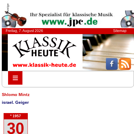
Anzeige
Freitag, 7. August 2026
Sitemap
≡
≡
Shlomo Mintz
israel. Geiger
* 1957
30