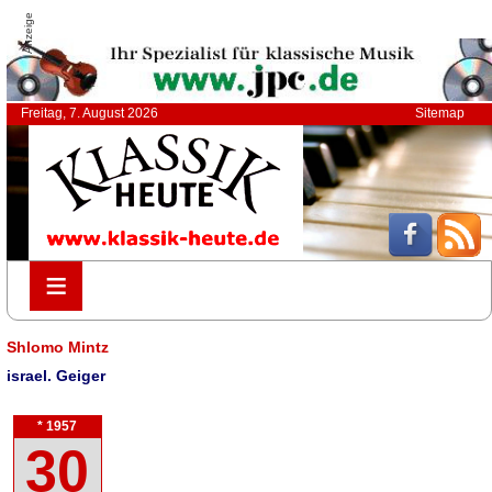
Anzeige
Freitag, 7. August 2026
Sitemap
≡
≡
Shlomo Mintz
israel. Geiger
* 1957
30