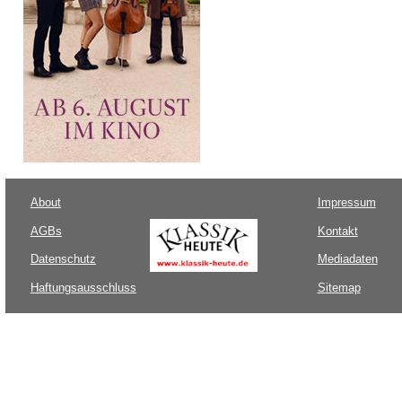
About
Impressum
AGBs
Kontakt
Datenschutz
Mediadaten
Haftungsausschluss
Sitemap