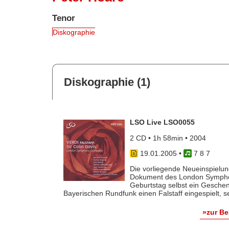
Tenor
Diskographie
Diskographie (1)
LSO Live LSO0055
2 CD • 1h 58min • 2004
19.01.2005
•
7 8 7
Die vorliegende Neueinspielung
Dokument des London Symphon
Geburtstag selbst ein Geschen
Bayerischen Rundfunk einen Falstaff eingespielt, sei
»zur B