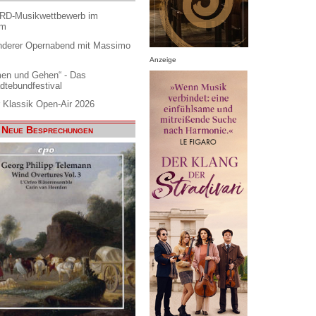
ARD-Musikwettbewerb im
am
nderer Opernabend mit Massimo
Anzeige
en und Gehen“ - Das
dtebundfestival
 Klassik Open-Air 2026
Neue Besprechungen