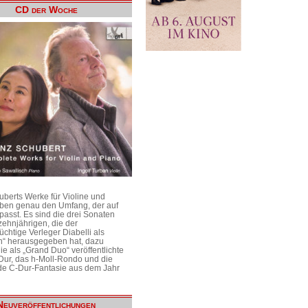
CD der Woche
uberts Werke für Violine und
aben genau den Umfang, der auf
passt. Es sind die drei Sonaten
ehnjährigen, die der
üchtige Verleger Diabelli als
n“ herausgegeben hat, dazu
e als „Grand Duo“ veröffentlichte
Dur, das h-Moll-Rondo und die
e C-Dur-Fantasie aus dem Jahr
Neuveröffentlichungen