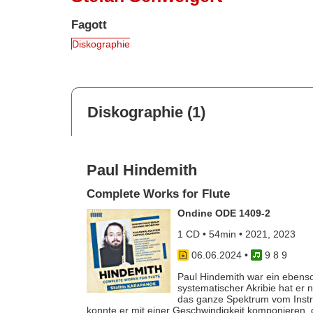
Fagott
Diskographie
Diskographie (1)
Paul Hindemith
Complete Works for Flute
Ondine ODE 1409-2
1 CD • 54min • 2021, 2023
06.06.2024
•
9 8 9
Paul Hindemith war ein ebenso
systematischer Akribie hat er
das ganze Spektrum vom Instr
konnte er mit einer Geschwindigkeit komponieren,