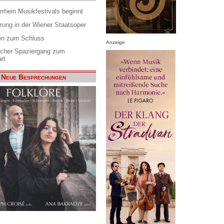
rrhein Musikfestivals beginnt
rung in der Wiener Staatsoper
en zum Schluss
Anzeige
scher Spaziergang zum
rt
Neue Besprechungen