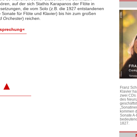
hören, auf der sich Stathis Karapanos der Flöte in
setzungen, die vom Solo (z.B. die 1927 entstandenen
e Sonate für Flöte und Klavier) bis hin zum großen
nd Orchester
) reichen.
esprechung«
▲
Franz Sch
Klavier h
zwei CDs 
des Neunz
geschäftst
„Sonatine
kommen di
Sonate A-
bedeutend
1827.