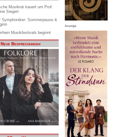
che Musikrat trauert um Prof.
ine Siegert
 Symphoniker: Sommerpause &
ginn
Anzeige
rrhein Musikfestivals beginnt
Neue Besprechungen