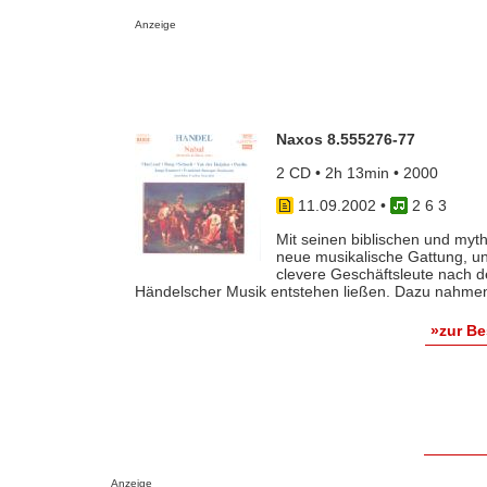
Anzeige
Naxos 8.555276-77
2 CD • 2h 13min • 2000
11.09.2002
•
2 6 3
Mit seinen biblischen und myth
neue musikalische Gattung, u
clevere Geschäftsleute nach 
Händelscher Musik entstehen ließen. Dazu nahmen s
»zur B
Anzeige