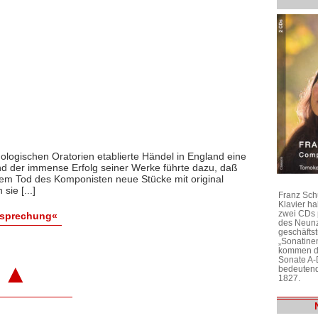
ologischen Oratorien etablierte Händel in England eine
nd der immense Erfolg seiner Werke führte dazu, daß
dem Tod des Komponisten neue Stücke mit original
ie [...]
Franz Sch
Klavier h
zwei CDs 
esprechung«
des Neunz
geschäftst
„Sonatine
kommen di
Sonate A-
▲
bedeutend
1827.