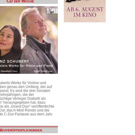
CD der Woche
uberts Werke für Violine und
aben genau den Umfang, der auf
passt. Es sind die drei Sonaten
ehnjährigen, die der
üchtige Verleger Diabelli als
n“ herausgegeben hat, dazu
e als „Grand Duo“ veröffentlichte
Dur, das h-Moll-Rondo und die
e C-Dur-Fantasie aus dem Jahr
Neuveröffentlichungen