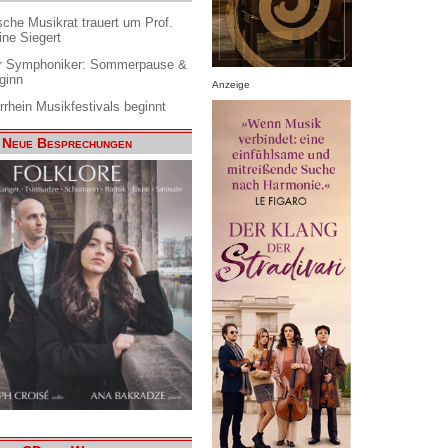
che Musikrat trauert um Prof.
ine Siegert
 Symphoniker: Sommerpause &
ginn
Anzeige
rrhein Musikfestivals beginnt
Neue Besprechungen