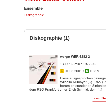
Ensemble
Diskographie
Diskographie (1)
wergo WER 6282 2
1 CD • 65min • 1972-96
01.03.2001
•
10 8 9
Diese ausgesprochen gelunge
Wilhelm Killmayer (Jg. 1927). 
herum entstandenen Sinfonien
dem RSO Frankfurt unter Erich Schmid, dem [...]
»zur B