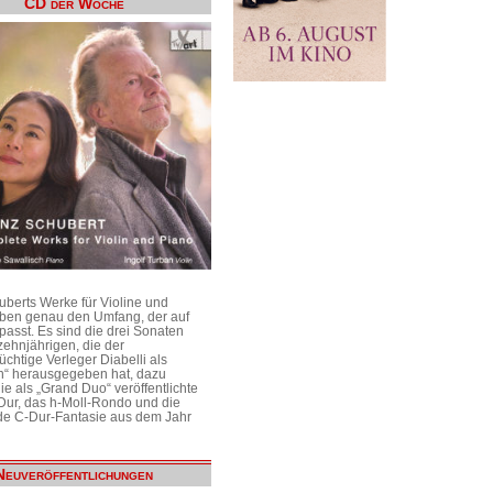
CD der Woche
uberts Werke für Violine und
aben genau den Umfang, der auf
passt. Es sind die drei Sonaten
ehnjährigen, die der
üchtige Verleger Diabelli als
n“ herausgegeben hat, dazu
e als „Grand Duo“ veröffentlichte
Dur, das h-Moll-Rondo und die
e C-Dur-Fantasie aus dem Jahr
Neuveröffentlichungen