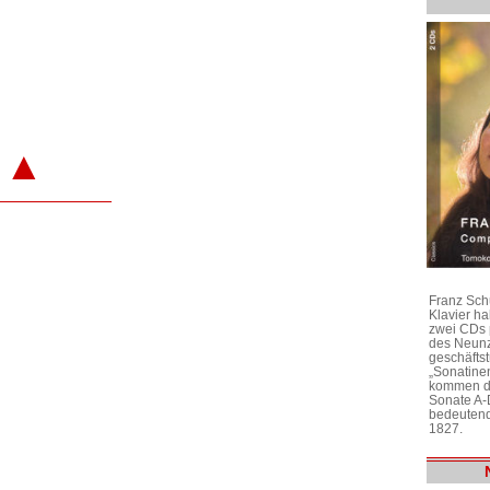
▲
Franz Sch
Klavier h
zwei CDs 
des Neunz
geschäftst
„Sonatine
kommen di
Sonate A-
bedeutend
1827.