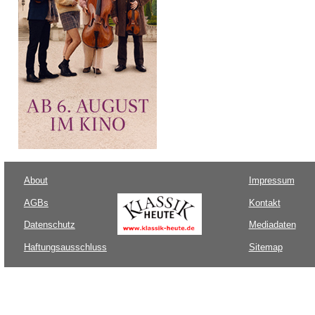
About
Impressum
AGBs
Kontakt
Datenschutz
Mediadaten
Haftungsausschluss
Sitemap