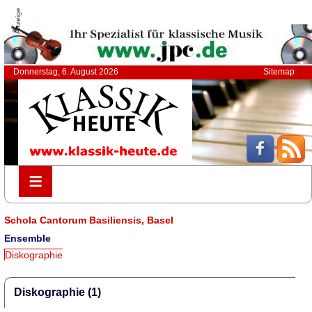
Anzeige
Donnerstag, 6. August 2026
Sitemap
≡
≡
Schola Cantorum Basiliensis, Basel
Ensemble
Diskographie
Diskographie (1)