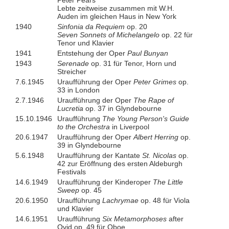
Peter Pears
Lebte zeitweise zusammen mit W.H.
Auden im gleichen Haus in New York
1940
Sinfonia da Requiem
op. 20
Seven Sonnets of Michelangelo
op. 22 für
Tenor und Klavier
1941
Entstehung der Oper
Paul Bunyan
1943
Serenade
op. 31 für Tenor, Horn und
Streicher
7.6.1945
Uraufführung der Oper
Peter Grimes
op.
33 in London
2.7.1946
Uraufführung der Oper
The Rape of
Lucretia
op. 37 in Glyndebourne
15.10.1946
Uraufführung
The Young Person's Guide
to the Orchestra
in Liverpool
20.6.1947
Uraufführung der Oper
Albert Herring
op.
39 in Glyndebourne
5.6.1948
Uraufführung der Kantate
St. Nicolas
op.
42 zur Eröffnung des ersten Aldeburgh
Festivals
14.6.1949
Uraufführung der Kinderoper
The Little
Sweep
op. 45
20.6.1950
Uraufführung
Lachrymae
op. 48 für Viola
und Klavier
14.6.1951
Uraufführung
Six Metamorphoses
after
Ovid op. 49 für Oboe