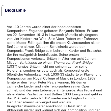
Biographie
Vor 110 Jahren wurde einer der bedeutendsten
Komponisten Englands geboren: Benjamin Britten. Er kam
am 22. November 1913 in Lowestoft (Suffolk) als jüngstes
von vier Kindern zur Welt. Sein Vater Robert war Zahnarzt,
seine Mutter Edith gab ihm die ersten Klavierstunden als er
fünf Jahre alt war. Mit dem Schuleintritt wurde der
Komponist Frank Bridge sein Lehrer in Klavier und Bratsche,
der ihn maßgeblich beeinflusste. Seine ersten
Kompositionen verfasste Britten im Alter von acht Jahren.
Mit den
Variationen zu einem Thema von Frank Bridge
(1937) erwies Britten nicht nur seinem Lehrer seine
Referenz, sondern erregte auch als Komponist erste
öffentliche Aufmerksamkeit. 1930-33 studierte er Klavier und
Komposition am Royal College of Music in London. 1937
lernte er den Tenor Peter Pears kennen, für den er
zahlreiche Lieder und viele Tenorpartien seiner Opern
schrieb und der sein Lebensgefährte wurde. Aus Protest und
als erklärter Pazifist verlässt Britten 1939 Europa und geht in
die USA, kehrt jedoch 1942 wieder nach England zurück.
Den Kriegsdienst verweigert und wird als
Kriegsdienstverweigerer anerkannt. Er lässt sich in
Aldeburgh nieder und widmet sich der Komposition und der