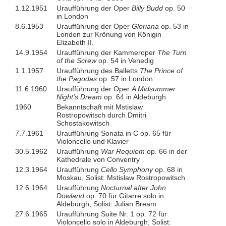
1.12.1951
Uraufführung der Oper
Billy Budd
op. 50
in London
8.6.1953
Uraufführung der Oper
Gloriana
op. 53 in
London zur Krönung von Königin
Elizabeth II.
14.9.1954
Uraufführung der Kammeroper
The Turn
of the Screw
op. 54 in Venedig
1.1.1957
Uraufführung des Balletts
The Prince of
the Pagodas
op. 57 in London
11.6.1960
Uraufführung der Oper
A Midsummer
Night's Dream
op. 64 in Aldeburgh
1960
Bekanntschaft mit Mstislaw
Rostropowitsch durch Dmitri
Schostakowitsch
7.7.1961
Uraufführung Sonata in C op. 65 für
Violoncello und Klavier
30.5.1962
Uraufführung
War Requiem
op. 66 in der
Kathedrale von Conventry
12.3.1964
Uraufführung
Cello Symphony
op. 68 in
Moskau, Solist: Mstislaw Rostropowitsch
12.6.1964
Uraufführung
Nocturnal after John
Dowland
op. 70 für Gitarre solo in
Aldeburgh, Solist: Julian Bream
27.6.1965
Uraufführung Suite Nr. 1 op. 72 für
Violoncello solo in Aldeburgh, Solist: