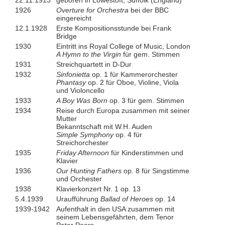
22.11.1913
geboren in Lowestoft, Suffolk (England)
1926
Overture for Orchestra
bei der BBC
eingereicht
12.1.1928
Erste Kompositionsstunde bei Frank
Bridge
1930
Eintritt ins Royal College of Music, London
A Hymn to the Virgin
für gem. Stimmen
1931
Streichquartett in D-Dur
1932
Sinfonietta
op. 1 für Kammerorchester
Phantasy
op. 2 für Oboe, Violine, Viola
und Violoncello
1933
A Boy Was Born
op. 3 für gem. Stimmen
1934
Reise durch Europa zusammen mit seiner
Mutter
Bekanntschaft mit W.H. Auden
Simple Symphony
op. 4 für
Streichorchester
1935
Friday Afternoon
für Kinderstimmen und
Klavier
1936
Our Hunting Fathers
op. 8 für Singstimme
und Orchester
1938
Klavierkonzert Nr. 1 op. 13
5.4.1939
Uraufführung
Ballad of Heroes
op. 14
1939-1942
Aufenthalt in den USA zusammen mit
seinem Lebensgefährten, dem Tenor