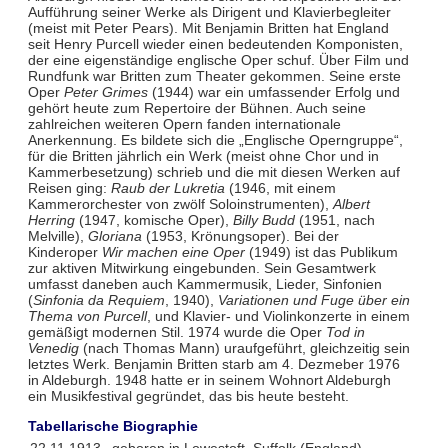
Aufführung seiner Werke als Dirigent und Klavierbegleiter
(meist mit Peter Pears). Mit Benjamin Britten hat England
seit Henry Purcell wieder einen bedeutenden Komponisten,
der eine eigenständige englische Oper schuf. Über Film und
Rundfunk war Britten zum Theater gekommen. Seine erste
Oper
Peter Grimes
(1944) war ein umfassender Erfolg und
gehört heute zum Repertoire der Bühnen. Auch seine
zahlreichen weiteren Opern fanden internationale
Anerkennung. Es bildete sich die „Englische Operngruppe“,
für die Britten jährlich ein Werk (meist ohne Chor und in
Kammerbesetzung) schrieb und die mit diesen Werken auf
Reisen ging:
Raub der Lukretia
(1946, mit einem
Kammerorchester von zwölf Soloinstrumenten),
Albert
Herring
(1947, komische Oper),
Billy Budd
(1951, nach
Melville),
Gloriana
(1953, Krönungsoper). Bei der
Kinderoper
Wir machen eine Oper
(1949) ist das Publikum
zur aktiven Mitwirkung eingebunden. Sein Gesamtwerk
umfasst daneben auch Kammermusik, Lieder, Sinfonien
(
Sinfonia da Requiem
, 1940),
Variationen und Fuge über ein
Thema von Purcell
, und Klavier- und Violinkonzerte in einem
gemäßigt modernen Stil. 1974 wurde die Oper
Tod in
Venedig
(nach Thomas Mann) uraufgeführt, gleichzeitig sein
letztes Werk. Benjamin Britten starb am 4. Dezmeber 1976
in Aldeburgh. 1948 hatte er in seinem Wohnort Aldeburgh
ein Musikfestival gegründet, das bis heute besteht.
Tabellarische Biographie