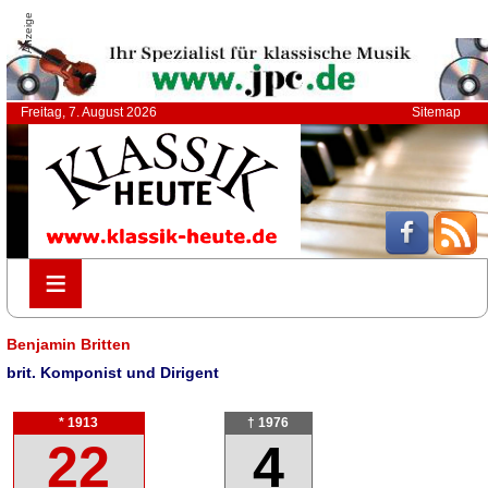
Anzeige
Freitag, 7. August 2026
Sitemap
≡
≡
Benjamin Britten
brit. Komponist und Dirigent
* 1913
† 1976
22
4