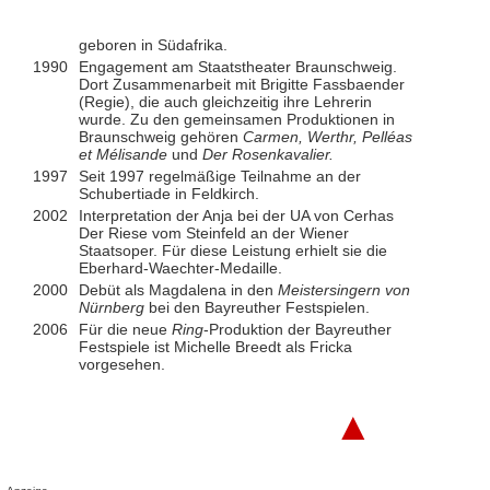
geboren in Südafrika.
1990
Engagement am Staatstheater Braunschweig.
Dort Zusammenarbeit mit Brigitte Fassbaender
(Regie), die auch gleichzeitig ihre Lehrerin
wurde. Zu den gemeinsamen Produktionen in
Braunschweig gehören
Carmen, Werthr, Pelléas
et Mélisande
und
Der Rosenkavalier.
1997
Seit 1997 regelmäßige Teilnahme an der
Schubertiade in Feldkirch.
2002
Interpretation der Anja bei der UA von Cerhas
Der Riese vom Steinfeld an der Wiener
Staatsoper. Für diese Leistung erhielt sie die
Eberhard-Waechter-Medaille.
2000
Debüt als Magdalena in den
Meistersingern von
Nürnberg
bei den Bayreuther Festspielen.
2006
Für die neue
Ring
-Produktion der Bayreuther
Festspiele ist Michelle Breedt als Fricka
vorgesehen.
▲