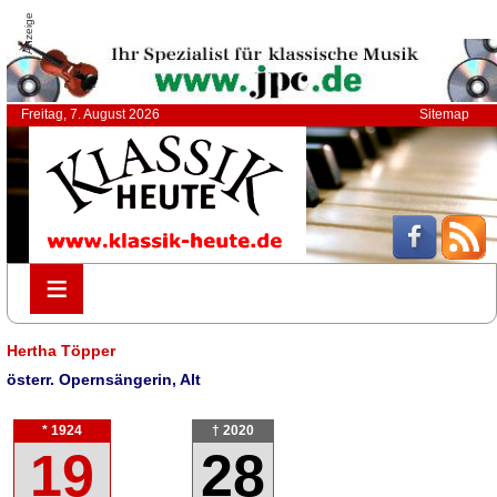
Anzeige
Freitag, 7. August 2026
Sitemap
≡
≡
Hertha Töpper
österr. Opernsängerin, Alt
* 1924
† 2020
19
28