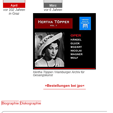
April
März
vor 102 Jahren
vor 6 Jahren
in Graz
Hertha Töpper / Hamburger Archiv für
Gesangskunst
»Bestellungen bei jpc«
Biographie
Diskographie