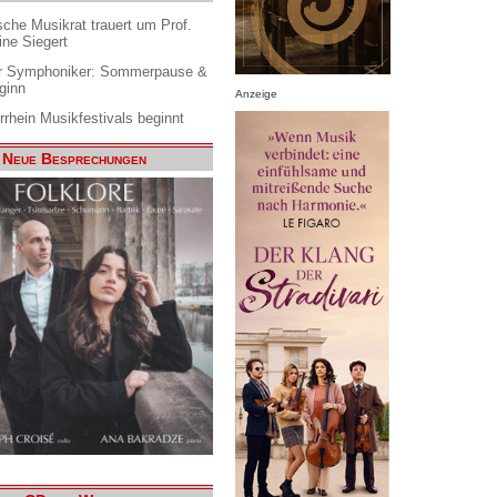
che Musikrat trauert um Prof.
ine Siegert
 Symphoniker: Sommerpause &
ginn
Anzeige
rrhein Musikfestivals beginnt
Neue Besprechungen