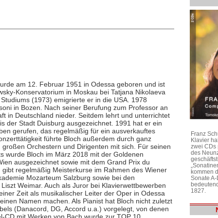
rde am 12. Februar 1951 in Odessa geboren und ist
wsky-Konservatorium in Moskau bei Tatjana Nikolaeva
 Studiums (1973) emigrierte er in die USA. 1978
soni in Bozen. Nach seiner Berufung zum Professor an
t in Deutschland nieder. Seitdem lehrt und unterrichtet
s der Stadt Duisburg ausgezeichnet. 1991 hat er ein
Leben gerufen, das regelmäßig für ein ausverkauftes
Franz Sch
Konzerttätigkeit führte Bloch außerdem durch ganz
Klavier h
 großen Orchestern und Dirigenten mit sich. Für seinen
zwei CDs 
des Neunz
zts wurde Bloch im März 2018 mit der Goldenen
geschäftst
 Wien ausgezeichnet sowie mit dem Grand Prix du
„Sonatine
ch gibt regelmäßig Meisterkurse im Rahmen des Wiener
kommen di
akademie Mozarteum Salzburg sowie bei den
Sonate A-
bedeutend
iszt Weimar. Auch als Juror bei Klavierwettbewerben
1827.
seiner Zeit als musikalischer Leiter der Oper in Odessa
 einen Namen machen. Als Pianist hat Bloch nicht zuletzt
bels (Danacord, DG, Accord u.a.) vorgelegt, von denen
pel-CD mit Werken von Bach wurde zur TOP 10