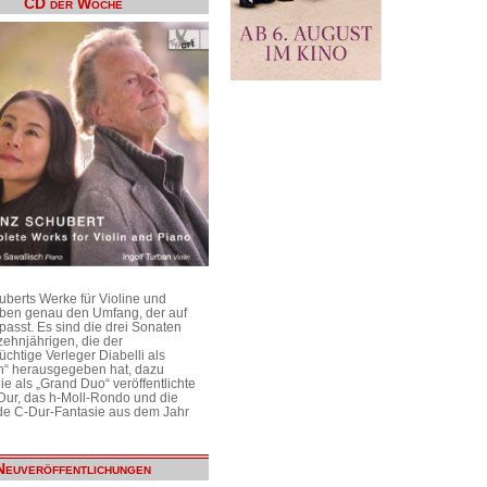
CD der Woche
uberts Werke für Violine und
aben genau den Umfang, der auf
passt. Es sind die drei Sonaten
ehnjährigen, die der
üchtige Verleger Diabelli als
n“ herausgegeben hat, dazu
e als „Grand Duo“ veröffentlichte
Dur, das h-Moll-Rondo und die
e C-Dur-Fantasie aus dem Jahr
Neuveröffentlichungen