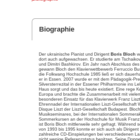
Biographie
Der ukrainische Pianist und Dirigent
Boris Bloch
wu
dort auch aufgewachsen. Er studierte am Tschaiko
und Dimitri Bashkirov. Ein Jahr nach Abschluss des
gewann Bloch den Klavierwettbewerb Ferruccio Bu
die Folkwang Hochschule 1985 ließ er sich dauerhaf
er in Essen. 2007 wurde er mit dem Pädagogik-Prei
Silversterrezital in der Essener Philharmonie ins 
Haus sorgt und das bis heute existiert. Eine rege 
Europa und brachte die Zusammenarbeit mit vielen
besonderen Einsatz für das Klavierwerk Franz Lis
Ehrennadel der Internationalen Liszt-Gesellschaft
Disque Liszt der Liszt-Gesellschaft Budapest. Blo
Musikseminares, bei der Internationalen Sommer
Sommerkursen an der Hochschule für Musik Franz L
ist Boris Bloch mittlerweile sehr gefragt. Während 
von 1993 bis 1995 konnte er sich auch als Dirigent
zahlreiche CD-Einspielungen bei verschiedenen La
nicht wenige Referenzstatus besitzen. Seine Dop