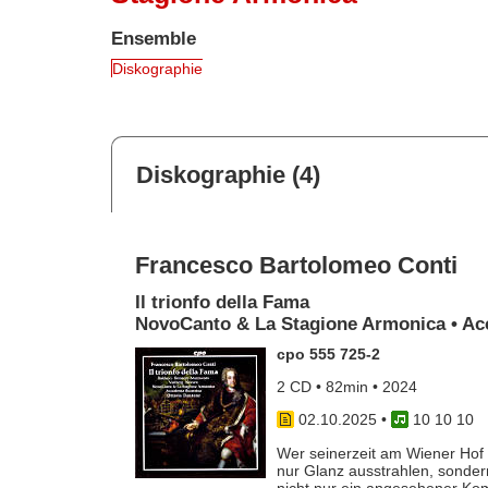
Ensemble
Diskographie
Diskographie (4)
Francesco Bartolomeo Conti
Il trionfo della Fama
NovoCanto & La Stagione Armonica • Acc
cpo 555 725-2
2 CD • 82min • 2024
02.10.2025
•
10 10 10
Wer seinerzeit am Wiener Hof 
nur Glanz ausstrahlen, sondern
nicht nur ein angesehener Kom