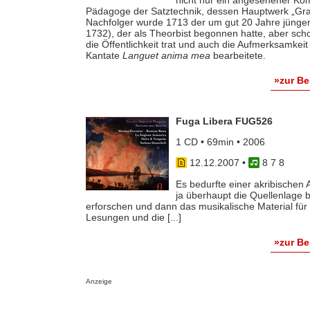
Pädagoge der Satztechnik, dessen Hauptwerk „Gra
Nachfolger wurde 1713 der um gut 20 Jahre jünger
1732), der als Theorbist begonnen hatte, aber sc
die Öffentlichkeit trat und auch die Aufmerksamkei
Kantate
Languet anima mea
bearbeitete.
»zur B
Fuga Libera FUG526
1 CD • 69min • 2006
12.12.2007
•
8 7 8
Es bedurfte einer akribischen 
ja überhaupt die Quellenlage b
erforschen und dann das musikalische Material für 
Lesungen und die [...]
»zur B
Anzeige