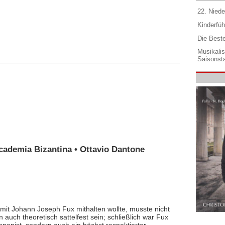
22. Niede
Kinderfüh
Die Best
Musikali
Saisonsta
ademia Bizantina • Ottavio Dantone
mit Johann Joseph Fux mithalten wollte, musste nicht
 auch theoretisch sattelfest sein; schließlich war Fux
ponist, sondern auch ein höchst respektierter