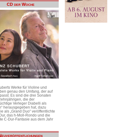
CD der Woche
uberts Werke für Violine und
aben genau den Umfang, der auf
passt. Es sind die drei Sonaten
ehnjährigen, die der
üchtige Verleger Diabelli als
n“ herausgegeben hat, dazu
e als „Grand Duo“ veröffentlichte
Dur, das h-Moll-Rondo und die
e C-Dur-Fantasie aus dem Jahr
Neuveröffentlichungen