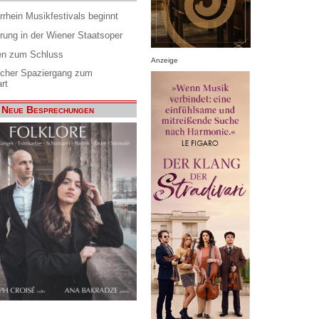
rrhein Musikfestivals beginnt
rung in der Wiener Staatsoper
en zum Schluss
Anzeige
scher Spaziergang zum
rt
Neue Besprechungen