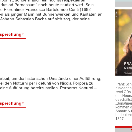
dus ad Parnassum“ noch heute studiert wird. Sein
e Florentiner Francesco Bartolomeo Conti (1682 –
hon als junger Mann mit Bühnenwerken und Kantaten an
t Johann Sebastian Bachs auf sich zog, der seine
esprechung«
Arbeit, um die historischen Umstände einer Aufführung,
ei den Notturni per i defunti von Nicola Porpora zu
Franz Sch
eine Aufführung bereitzustellen. Porporas Notturni –
Klavier h
zwei CDs 
des Neunz
geschäftst
esprechung«
„Sonatine
kommen di
Sonate A-
bedeutend
1827.