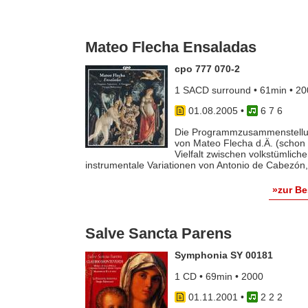
Mateo Flecha Ensaladas
cpo 777 070-2
1 SACD surround • 61min • 2
01.08.2005
•
6 7 6
Die Programmzusammenstellung
von Mateo Flecha d.Ä. (schon de
Vielfalt zwischen volkstümlich
instrumentale Variationen von Antonio de Cabezón, d
»zur B
Salve Sancta Parens
Symphonia SY 00181
1 CD • 69min • 2000
01.11.2001
•
2 2 2