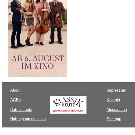
About
Impressum
AGBs
Kontakt
Datenschutz
Mediadaten
Haftungsausschluss
Sitemap