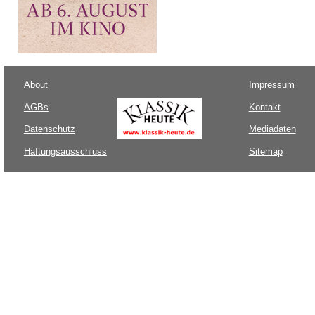
About
Impressum
AGBs
Kontakt
Datenschutz
Mediadaten
Haftungsausschluss
Sitemap