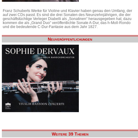
Franz Schuberts Werke für Violine und Klavier haben genau den Umfang, der
auf zwei CDs passt. Es sind die drei Sonaten des Neunzehnjährigen, die der
geschäftstüchtige Verleger Diabelli als „Sonatinen“ herausgegeben hat, dazu
kommen die als „Grand Duo“ veröffentlichte Sonate A-Dur, das h-Moll-Rondo
und die bedeutende C-Dur-Fantasie aus dem Jahr 1827.
Neuveröffentlichungen
Weitere 39 Themen