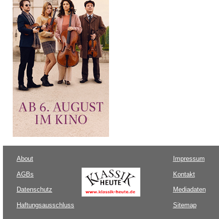
About
Impressum
AGBs
Kontakt
Datenschutz
Mediadaten
Haftungsausschluss
Sitemap