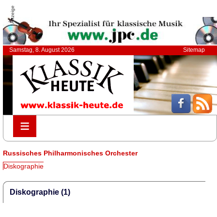
Anzeige
Samstag, 8. August 2026
Sitemap
≡
≡
Russisches Philharmonisches Orchester
Diskographie
Diskographie (1)