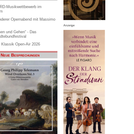
ARD-Musikwettbewerb im
am
nderer Opernabend mit Massimo
Anzeige
en und Gehen“ - Das
dtebundfestival
 Klassik Open-Air 2026
Neue Besprechungen