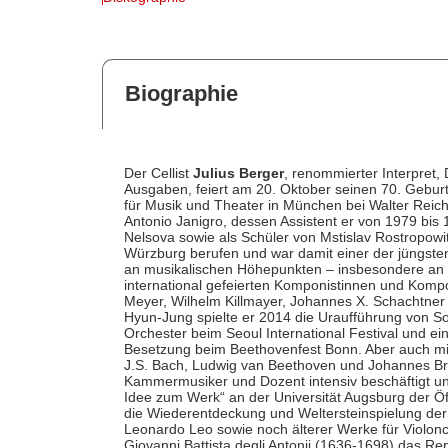
Biographie
Der Cellist
Julius Berger
, renommierter Interpret,
Ausgaben, feiert am 20. Oktober seinen 70. Geburt
für Musik und Theater in München bei Walter Reich
Antonio Janigro, dessen Assistent er von 1979 bis 1
Nelsova sowie als Schüler von Mstislav Rostropowi
Würzburg berufen und war damit einer der jüngste
an musikalischen Höhepunkten – insbesondere an 
international gefeierten Komponistinnen und Kompo
Meyer, Wilhelm Killmayer, Johannes X. Schachtne
Hyun-Jung spielte er 2014 die Uraufführung von S
Orchester beim Seoul International Festival und ein
Besetzung beim Beethovenfest Bonn. Aber auch mi
J.S. Bach, Ludwig van Beethoven und Johannes Brah
Kammermusiker und Dozent intensiv beschäftigt und
Idee zum Werk“ an der Universität Augsburg der Öf
die Wiederentdeckung und Weltersteinspielung der
Leonardo Leo sowie noch älterer Werke für Violonc
Giovanni Battista degli Antonii (1636-1698) das Rep