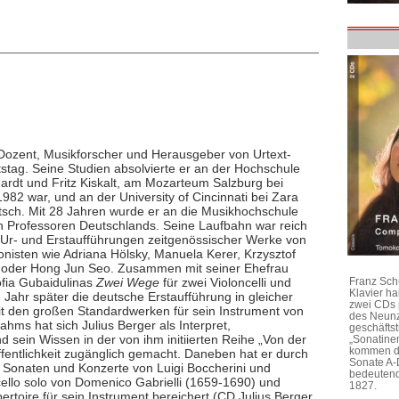
 Dozent, Musikforscher und Herausgeber von Urtext-
stag. Seine Studien absolvierte er an der Hochschule
ardt und Fritz Kiskalt, am Mozarteum Salzburg bei
982 war, und an der University of Cincinnati bei Zara
tsch. Mit 28 Jahren wurde er an die Musikhochschule
n Professoren Deutschlands. Seine Laufbahn war reich
Ur- und Erstaufführungen zeitgenössischer Werke von
nisten wie Adriana Hölsky, Manuela Kerer, Krzysztof
r oder Hong Jun Seo. Zusammen mit seiner Ehefrau
ofia Gubaidulinas
Zwei Wege
für zwei Violoncelli und
Franz Sch
Klavier h
 Jahr später die deutsche Erstaufführung in gleicher
zwei CDs 
t den großen Standardwerken für sein Instrument von
des Neunz
ms hat sich Julius Berger als Interpret,
geschäftst
 sein Wissen in der von ihm initiierten Reihe „Von der
„Sonatine
kommen di
fentlichkeit zugänglich gemacht. Daneben hat er durch
Sonate A-
 Sonaten und Konzerte von Luigi Boccherini und
bedeutend
ello solo von Domenico Gabrielli (1659-1690) und
1827.
ertoire für sein Instrument bereichert (CD Julius Berger