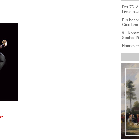
Der 75. 
Livestre
Ein beso
Giordano
9. „Komm
Sechsstä
Hannover
c«