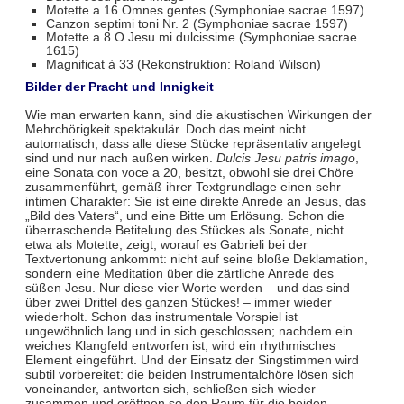
Motette a 16 Omnes gentes (Symphoniae sacrae 1597)
Canzon septimi toni Nr. 2 (Symphoniae sacrae 1597)
Motette a 8 O Jesu mi dulcissime (Symphoniae sacrae
1615)
Magnificat à 33 (Rekonstruktion: Roland Wilson)
Bilder der Pracht und Innigkeit
Wie man erwarten kann, sind die akustischen Wirkungen der
Mehrchörigkeit spektakulär. Doch das meint nicht
automatisch, dass alle diese Stücke repräsentativ angelegt
sind und nur nach außen wirken.
Dulcis Jesu patris imago
,
eine Sonata con voce a 20, besitzt, obwohl sie drei Chöre
zusammenführt, gemäß ihrer Textgrundlage einen sehr
intimen Charakter: Sie ist eine direkte Anrede an Jesus, das
„Bild des Vaters“, und eine Bitte um Erlösung. Schon die
überraschende Betitelung des Stückes als Sonate, nicht
etwa als Motette, zeigt, worauf es Gabrieli bei der
Textvertonung ankommt: nicht auf seine bloße Deklamation,
sondern eine Meditation über die zärtliche Anrede des
süßen Jesu. Nur diese vier Worte werden – und das sind
über zwei Drittel des ganzen Stückes! – immer wieder
wiederholt. Schon das instrumentale Vorspiel ist
ungewöhnlich lang und in sich geschlossen; nachdem ein
weiches Klangfeld entworfen ist, wird ein rhythmisches
Element eingeführt. Und der Einsatz der Singstimmen wird
subtil vorbereitet: die beiden Instrumentalchöre lösen sich
voneinander, antworten sich, schließen sich wieder
zusammen und eröffnen so den Raum für die beiden