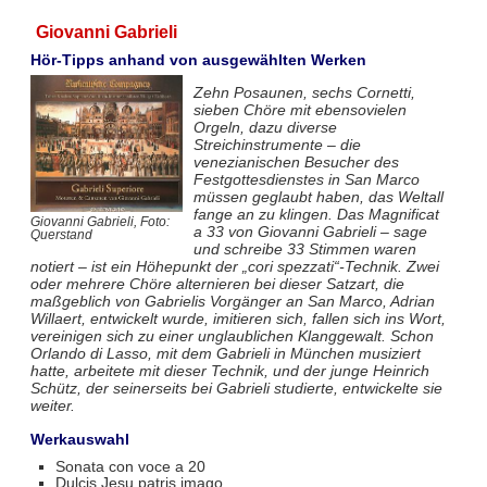
Giovanni Gabrieli
Hör-Tipps anhand von ausgewählten Werken
Zehn Posaunen, sechs Cornetti,
sieben Chöre mit ebensovielen
Orgeln, dazu diverse
Streichinstrumente – die
venezianischen Besucher des
Festgottesdienstes in San Marco
müssen geglaubt haben, das Weltall
fange an zu klingen. Das
Magnificat
Giovanni Gabrieli, Foto:
a 33
von Giovanni Gabrieli – sage
Querstand
und schreibe 33 Stimmen waren
notiert – ist ein Höhepunkt der „cori spezzati“-Technik. Zwei
oder mehrere Chöre alternieren bei dieser Satzart, die
maßgeblich von Gabrielis Vorgänger an San Marco, Adrian
Willaert, entwickelt wurde, imitieren sich, fallen sich ins Wort,
vereinigen sich zu einer unglaublichen Klanggewalt. Schon
Orlando di Lasso, mit dem Gabrieli in München musiziert
hatte, arbeitete mit dieser Technik, und der junge Heinrich
Schütz, der seinerseits bei Gabrieli studierte, entwickelte sie
weiter.
Werkauswahl
Sonata con voce a 20
Dulcis Jesu patris imago