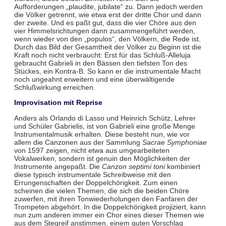
Aufforderungen „plaudite, jubilate“ zu. Dann jedoch werden
die Völker getrennt, wie etwa erst der dritte Chor und dann
der zweite. Und es paßt gut, dass die vier Chöre aus den
vier Himmelsrichtungen dann zusammengeführt werden,
wenn wieder von den „populos“, den Völkern, die Rede ist.
Durch das Bild der Gesamtheit der Völker zu Beginn ist die
Kraft noch nicht verbraucht: Erst für das Schluß-Alleluja
gebraucht Gabrieli in den Bässen den tiefsten Ton des
Stückes, ein Kontra-B. So kann er die instrumentale Macht
noch ungeahnt erweitern und eine überwältigende
Schlußwirkung erreichen.
Improvisation mit Reprise
Anders als Orlando di Lasso und Heinrich Schütz, Lehrer
und Schüler Gabrielis, ist von Gabrieli eine große Menge
Instrumentalmusik erhalten. Diese besteht nun, wie vor
allem die Canzonen aus der Sammlung
Sacrae Symphoniae
von 1597 zeigen, nicht etwa aus umgearbeiteten
Vokalwerken, sondern ist genuin den Möglichkeiten der
Instrumente angepaßt. Die
Canzon septimi toni
kombiniert
diese typisch instrumentale Schreibweise mit den
Errungenschaften der Doppelchörigkeit. Zum einen
scheinen die vielen Themen, die sich die beiden Chöre
zuwerfen, mit ihren Tonwiederholungen den Fanfaren der
Trompeten abgehört. In die Doppelchörigkeit projiziert, kann
nun zum anderen immer ein Chor eines dieser Themen wie
aus dem Stegreif anstimmen, einem guten Vorschlag