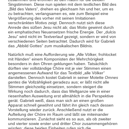
Singstimmen. Diese nun spielen mit dem textlichen Bild des
„Bild des Vaters“, drehen es gleichsam hin und her, um es
zu betrachten, verlangsamen es, wie zum Beispiel eine
Vergrößerung des vorher mit seinen Imitationen
verschränkten Motivs zeigt. Dennoch nutzt sich diese
Anrede des süßen Jesu nicht ab; das Motiv gewinnt durch
ein emphatisches Neuansetzen frische Energie. Der „dulcis
Jesu“ wird nicht im Textverlauf gezeigt, sondern er wird von
verschiedenen Seiten betrachtet. Dadurch wird für Gabrieli
das „Abbild Gottes“ zum musikalischen Bildnis.
Natürlich muß eine Aufforderung wie „Alle Völker, frohlocket
mit Händen“ einem Komponisten der Mehrchörigkeit
besonders in den Ohren geklungen haben. Tatsächlich
dürften vier vollständige Chöre mit je vier Stimmen einen
angemessenen Aufwand für das Textbild „alle Völker“
darstellen. Dennoch kostet Gabrieli in seiner Motette
Omnes
gentes
die Vollzähligkeit geradezu aus; er läßt nicht alle
Stimmen gleichzeitig einsetzen, sondern steigert die
Wirkung noch dadurch, dass das Weltganze wie in einer
riesenhaften Ausweitung erst allmählich in die Perspektive
gerät. Gabrieli weiß, dass man sich an einen großen
Apparat schnell gewöhnt und fährt ihn gleich nach dessen
Vorstellung wieder zurück. Anschließend nutzt er die
Aufteilung der Chöre im Raum und läßt sie miteinander
kommunizieren. Zunächst sieht es so aus, als ob zweiter
und vierter sowie erster und dritter Chor zusammengehören
würden; diese beiden Einheiten rufen sich die