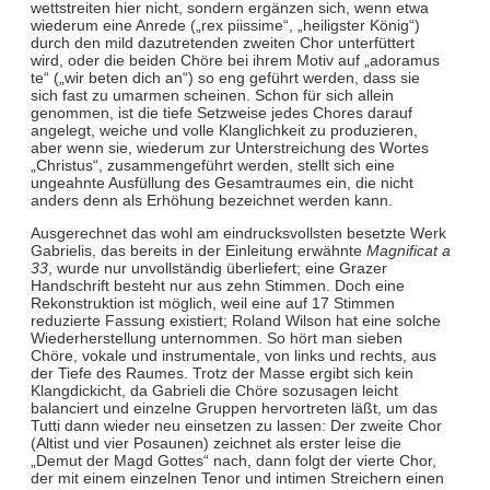
wettstreiten hier nicht, sondern ergänzen sich, wenn etwa
wiederum eine Anrede („rex piissime“, „heiligster König“)
durch den mild dazutretenden zweiten Chor unterfüttert
wird, oder die beiden Chöre bei ihrem Motiv auf „adoramus
te“ („wir beten dich an“) so eng geführt werden, dass sie
sich fast zu umarmen scheinen. Schon für sich allein
genommen, ist die tiefe Setzweise jedes Chores darauf
angelegt, weiche und volle Klanglichkeit zu produzieren,
aber wenn sie, wiederum zur Unterstreichung des Wortes
„Christus“, zusammengeführt werden, stellt sich eine
ungeahnte Ausfüllung des Gesamtraumes ein, die nicht
anders denn als Erhöhung bezeichnet werden kann.
Ausgerechnet das wohl am eindrucksvollsten besetzte Werk
Gabrielis, das bereits in der Einleitung erwähnte
Magnificat a
33
, wurde nur unvollständig überliefert; eine Grazer
Handschrift besteht nur aus zehn Stimmen. Doch eine
Rekonstruktion ist möglich, weil eine auf 17 Stimmen
reduzierte Fassung existiert; Roland Wilson hat eine solche
Wiederherstellung unternommen. So hört man sieben
Chöre, vokale und instrumentale, von links und rechts, aus
der Tiefe des Raumes. Trotz der Masse ergibt sich kein
Klangdickicht, da Gabrieli die Chöre sozusagen leicht
balanciert und einzelne Gruppen hervortreten läßt, um das
Tutti dann wieder neu einsetzen zu lassen: Der zweite Chor
(Altist und vier Posaunen) zeichnet als erster leise die
„Demut der Magd Gottes“ nach, dann folgt der vierte Chor,
der mit einem einzelnen Tenor und intimen Streichern einen