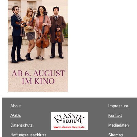
About
Impressum
AGBs
Kontakt
Datenschutz
Mediadaten
Haftungsausschluss
Sitemap