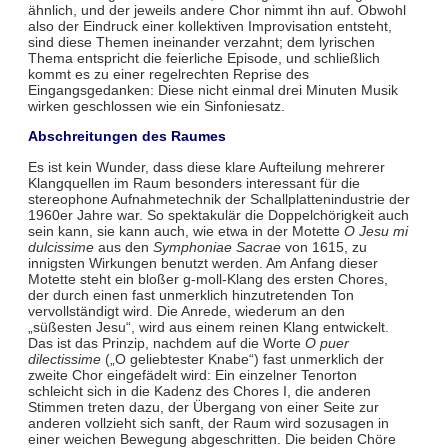
ähnlich, und der jeweils andere Chor nimmt ihn auf. Obwohl
also der Eindruck einer kollektiven Improvisation entsteht,
sind diese Themen ineinander verzahnt; dem lyrischen
Thema entspricht die feierliche Episode, und schließlich
kommt es zu einer regelrechten Reprise des
Eingangsgedanken: Diese nicht einmal drei Minuten Musik
wirken geschlossen wie ein Sinfoniesatz.
Abschreitungen des Raumes
Es ist kein Wunder, dass diese klare Aufteilung mehrerer
Klangquellen im Raum besonders interessant für die
stereophone Aufnahmetechnik der Schallplattenindustrie der
1960er Jahre war. So spektakulär die Doppelchörigkeit auch
sein kann, sie kann auch, wie etwa in der Motette
O Jesu mi
dulcissime
aus den
Symphoniae Sacrae
von 1615, zu
innigsten Wirkungen benutzt werden. Am Anfang dieser
Motette steht ein bloßer g-moll-Klang des ersten Chores,
der durch einen fast unmerklich hinzutretenden Ton
vervollständigt wird. Die Anrede, wiederum an den
„süßesten Jesu“, wird aus einem reinen Klang entwickelt.
Das ist das Prinzip, nachdem auf die Worte
O puer
dilectissime
(„O geliebtester Knabe“) fast unmerklich der
zweite Chor eingefädelt wird: Ein einzelner Tenorton
schleicht sich in die Kadenz des Chores I, die anderen
Stimmen treten dazu, der Übergang von einer Seite zur
anderen vollzieht sich sanft, der Raum wird sozusagen in
einer weichen Bewegung abgeschritten. Die beiden Chöre