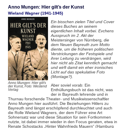
Anno Mungen: Hier gilt’s der Kunst
Wieland Wagner (1941-1945)
Ein bisschen zielen Titel und Cover
dieses Buches an seinem
eigentlichen Inhalt vorbei. Evchens
Ausspruch im 2. Akt der
Meistersinger von Nürnberg
, die
dem Neuen Bayreuth zum Motto
diente, um die früheren politischen
Verstrickungen der Festspiele und
ihrer Leitung zu verdrängen, wird
hier nicht als Zitat kenntlich gemacht
und wirft damit ein eher ironisches
Licht auf das spekulative Foto
(Montage?).
Anno Mungen: Hier gilt's
Aber soviel vorab: Ein
der Kunst, Foto: Westend
Enthüllungsbuch ist das nicht, was
Verlag
der in Bayreuth lehrende und in
Thurnau forschende Theater- und Musikwissenschaftler
Anno Mungen hier ausführt. Die Beziehungen Hitlers zu
Bayreuth sind längst erschöpfend durchleuchtet und auch
die Rolle Wieland Wagners, der dem Führer eine Art
Sohnersatz war und diese Situation für sein Fortkommen
nutzte, ist dabei immer wieder in den Focus geraten, etwa in
Renate Schostacks „Hinter Wahnfrieds Mauern“ (Hamburg