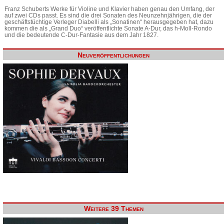
Franz Schuberts Werke für Violine und Klavier haben genau den Umfang, der
auf zwei CDs passt. Es sind die drei Sonaten des Neunzehnjährigen, die der
geschäftstüchtige Verleger Diabelli als „Sonatinen“ herausgegeben hat, dazu
kommen die als „Grand Duo“ veröffentlichte Sonate A-Dur, das h-Moll-Rondo
und die bedeutende C-Dur-Fantasie aus dem Jahr 1827.
Neuveröffentlichungen
Weitere 39 Themen