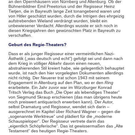
an den Opernhäusern von Nürnberg und Altenburg. Ob der
Bühnenbildner Emil Preetorius und der Regisseur Heinz
Tietjen, die in Bayreuth lange Zeit tonangebend waren und
von Hitler geschätzt wurden, durch die Intrigen des ehrgeizig
aufstrebenden Wieland verdrängt wurden, bleibt ein
unbewiesener Verdacht. Allerdings wusste er sich noch in
diesen Kriegsjahren den gewünschten Platz in Bayreuth zu
verschaffen.
Geburt des Regie-Theaters?
Dass er als junger Regisseur einer vermeintlichen Nazi-
Ästhetik („was deutsch und echt“) gefolgt sei und dann nach
dem Krieg in völliger Abkehr davon einen neuen,
abstrahierenden Stil kreiert habe, wie gelegentlich behauptet
wurde, ist nach den hier vorgelegten Dokumenten allerdings
nicht richtig. Der Neuerer trat schon 1943 mit seinem
Engagement in Altenburg auf den Plan, wo er den
Ring
erarbeitete. Ein Jahr zuvor war im Würzburger Konrad
Tritsch Verlag das Buch „Die Oper als lebendiges Theater“
von Siegmund Skraup erschienen (das man übrigens heute
noch preiswert antiquarisch erwerben kann). Der Autor,
selbst Dramaturg und Regisseur, wendet sich darin –
ausgerechnet im Kapitel über Richard Wagner – gegen die
„sogenannte Werktreue“ und plädiert für die „moderne
Schauspieloper“. Der Regisseur vertrete darin das
„eigentlich Schöpferische“. Das ist gewissermaßen das „Alte
Testament“ des heutigen Regie-Theaters.