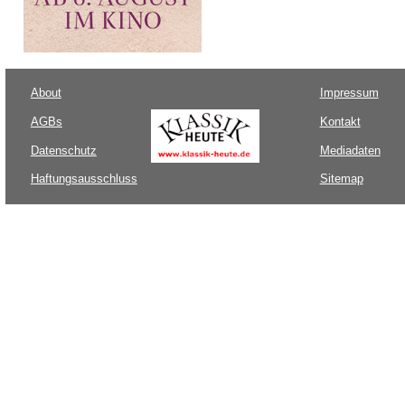
About
Impressum
AGBs
Kontakt
Datenschutz
Mediadaten
Haftungsausschluss
Sitemap