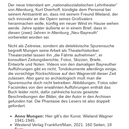
Der neue Intendant am „nationalsozialistischen Lehrtheater“
von Altenburg, Kurt Overhoff, kündigte dem Personal bei
seinem Amtsantritt an, dass mit seinem Freund Wieland, der
sich innovativ an die Opern seines Großvaters
heranmachen wolle, künftig ein neuer Wind im Hause wehen
werde. Jahre später äußerte er in einem Brief, dass in
diesen (zwei) Jahren in Altenburg „Neu-Bayreuth“
vorbereitet worden sei.
Nicht als Zeitreise, sondern als detektivische Spurensuche
begreift Mungen seine Arbeit als Theaterhistoriker.
Theaterzettel lassen ihn „die Fährte aufnehmen“, er
konsultiert Zeitungsberichte, Fotos, Skizzen, Briefe,
Entwürfe und Noten. Videos von den damaligen Bayreuther
Aufführungen gibt es nicht, Tondokumente allerdings einige,
die vorsichtige Rückschlüsse auf den Wagnerstil dieser Zeit
zulassen. Also ganz so archäologisch muß man die
Spurensuche doch nicht betreiben. Abbildungen, Fotos oder
Facsimiles von den erwähnten Aufführungen enthält das
Buch leider nicht, dafür zahlreiche kursiv gesetzte
Beschreibungen der Bilder, die der Autor in den Archiven
gefunden hat. Die Phantasie des Lesers ist also doppelt
gefordert.
Anno Mungen:
Hier gilt’s der Kunst. Wieland Wagner
1941-1945.
Westend Verlag Frankfurt/Main, 2021. 160 Seiten, 18