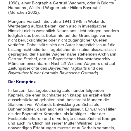
1998), einer Biographie Gertrud Wagners, oder in Brigitte
Hamanns „Winifred Wagner oder Hitlers Bayreuth“
(München 2002).
Mungens Versuch, die Jahre 1941-1945 in Wielands
Werdegang aufzuarbeiten, kann also in investigativer
Hinsicht nichts wesentlich Neues ans Licht bringen, sondern
lediglich das bereits Bekannte auf der Grundlage vorher
nicht berücksichtigter oder nicht zugänglicher Quellen
vertiefen. Dabei stützt sich der Autor hauptsächlich auf die
bislang nicht edierten Tagebücher der nationalsozialistisch
geprägten, der Familie Wagner nahe stehenden Archivarin
Gertrud Strobel, den im Bayerischen Hauptstaatsarchiv
München einsehbaren Nachlaß Wieland Wagners und auf
Zeitungsberichte des
Bayreuther Tagblatts
und des
Bayreuther Kurier
(vormals
Bayerische Ostmark
).
Der Kronprinz
In kurzen, fast tagebuchartig aufeinander folgenden
Kapiteln, die eher buchhalterisch knapp als erzählerisch
ausschmückend gehalten sind, beschreibt Mungen die
Stationen von Wielands Entwicklung zunächst als
Bühnenbildner, dann auch als Regisseur. Er war von Hitler
als der Bayreuther Kronprinz, als künftiger Leiter der
Festspiele erkoren und er verfolgte dieses Ziel mit Energie
und auch im Clinch mit seiner Mutter Winifred. Die
notwendigen Erfahrungen musste er außerhalb sammeln,