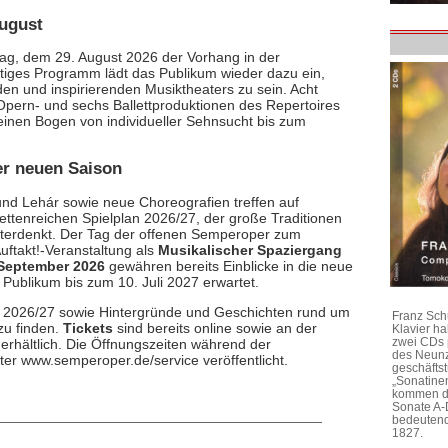
ugust
ag, dem 29. August 2026 der Vorhang in der
tiges Programm lädt das Publikum wieder dazu ein,
en und inspirierenden Musiktheaters zu sein. Acht
Opern- und sechs Ballettproduktionen des Repertoires
nen Bogen von individueller Sehnsucht bis zum
der neuen Saison
nd Lehár sowie neue Choreografien treffen auf
ettenreichen Spielplan 2026/27, der große Traditionen
iterdenkt. Der Tag der offenen Semperoper zum
uftakt!-Veranstaltung als
Musikalischer Spaziergang
 September 2026
gewähren bereits Einblicke in die neue
Publikum bis zum 10. Juli 2027 erwartet.
eft 2026/27 sowie Hintergründe und Geschichten rund um
Franz Sch
u finden.
Tickets
sind bereits online sowie an der
Klavier h
zwei CDs 
rhältlich. Die Öffnungszeiten während der
des Neunz
nter www.semperoper.de/service veröffentlicht.
geschäftst
„Sonatine
kommen di
Sonate A-
bedeutend
1827.