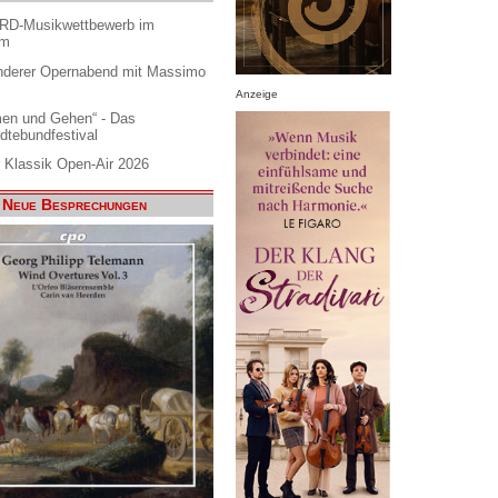
ARD-Musikwettbewerb im
am
nderer Opernabend mit Massimo
Anzeige
en und Gehen“ - Das
dtebundfestival
 Klassik Open-Air 2026
Neue Besprechungen