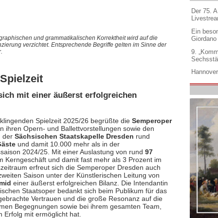
Der 75. 
Livestre
Ein beso
graphischen und grammatikalischen Korrektheit wird auf die
Giordano
nzierung verzichtet. Entsprechende Begriffe gelten im Sinne der
9. „Komm
.
Sechsstä
Hannover
Spielzeit
ch mit einer äußerst erfolgreichen
sklingenden Spielzeit 2025/26 begrüßte die
Semperoper
n ihren Opern- und Ballettvorstellungen sowie den
n der
Sächsischen Staatskapelle Dresden
rund
Gäste
und damit 10.000 mehr als in der
ssaison 2024/25. Mit einer Auslastung von rund
97
m Kerngeschäft und damit fast mehr als 3 Prozent im
szeitraum erfreut sich die Semperoper Dresden auch
zweiten Saison unter der Künstlerischen Leitung von
mid
einer äußerst erfolgreichen Bilanz. Die Intendantin
ischen Staatsoper bedankt sich beim Publikum für das
ebrachte Vertrauen und die große Resonanz auf die
men Begegnungen sowie bei ihrem gesamten Team,
 Erfolg mit ermöglicht hat.