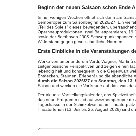
Beginn der neuen Saisaon schon Ende A
In nur wenigen Wochen öffnet sich dann am Samst
Semperoper zum Saisonbeginn 2026/27. Ein vielfäl
„Teil des Spiels“ dieses bewegenden, überraschend
Opernneuproduktionen, zwei Ballettpremieren, 19 
sowie der Beethoven 200&-Schwerpunkt spannen ei
Widerstand gegen gesellschaftliche Normen.
Erste Einblicke in die Veranstaltungen 
Werke von unter anderem Verdi, Wagner, Martinů u
zeitgenössische Perspektiven und zeigen einen fac
lebendig hält und konsequent in die Gegenwart we
Entdecken, Staunen, Erleben! und die abendliche A
durch die Saison 2026/27
am
Sonntag, den 13.
Saison und wecken die Vorfreude auf das, was das 
Der aktuelle Vorstellungskalender, das Spielzeith
das neue Programm sind auf www.semperoper.de z
Tageskasse in der Schinkelwache am Theaterplatz e
Theaterferien (13. Juli bis 25. August 2026) sind u