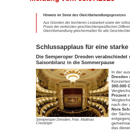
Hinweis im Sinne des Gleichbehandlungsgesetzes
Aus Gründen der leichteren Lesbarkeit sowie der ortho
Praxis der verkürzten geschlechterspezifischen Differe
Gleichbehandlung gleichermaßen für alle Geschlechter
Schlussapplaus für eine starke 
Die Semperoper Dresden verabschiedet si
Saisonbilanz in die Sommerpause
In der au
Dresden
i
Konzerte
300.000 
Vergleich
Prozent
i
Vergleich
nach der 
Nora Sch
der Sächs
entgegeng
Semperoper Dresden, Foto: Matthias
gemeinsa
Creutziger
das diesen