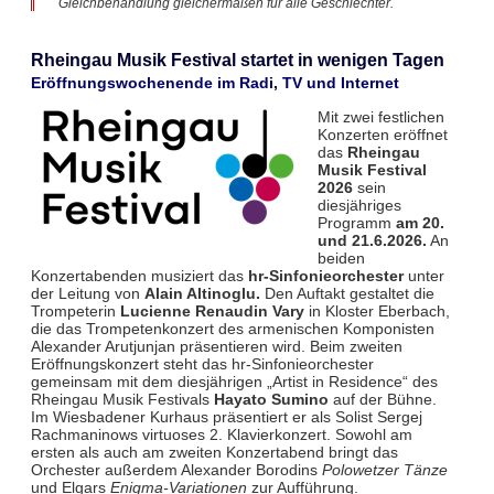
Gleichbehandlung gleichermaßen für alle Geschlechter.
Rheingau Musik Festival startet in wenigen Tagen
Eröffnungswochenende im Radi, TV und Internet
Mit zwei festlichen
Konzerten eröffnet
das
Rheingau
Musik Festival
2026
sein
diesjähriges
Programm
am 20.
und 21.6.2026.
An
beiden
Konzertabenden musiziert das
hr-Sinfonieorchester
unter
der Leitung von
Alain Altinoglu.
Den Auftakt gestaltet die
Trompeterin
Lucienne Renaudin Vary
in Kloster Eberbach,
die das Trompetenkonzert des armenischen Komponisten
Alexander Arutjunjan präsentieren wird. Beim zweiten
Eröffnungskonzert steht das hr-Sinfonieorchester
gemeinsam mit dem diesjährigen „Artist in Residence“ des
Rheingau Musik Festivals
Hayato Sumino
auf der Bühne.
Im Wiesbadener Kurhaus präsentiert er als Solist Sergej
Rachmaninows virtuoses 2. Klavierkonzert. Sowohl am
ersten als auch am zweiten Konzertabend bringt das
Orchester außerdem Alexander Borodins
Polowetzer Tänze
und Elgars
Enigma-Variationen
zur Aufführung.