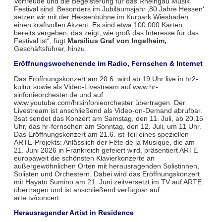
Vorfreude und die Begeisterung für das Rheingau Musik
Festival sind. Besonders im Jubiläumsjahr ‚80 Jahre Hessen‘
setzen wir mit der Hessenbühne im Kurpark Wiesbaden
einen kraftvollen Akzent. Es sind etwa 100.000 Karten
bereits vergeben, das zeigt, wie groß das Interesse für das
Festival ist“, fügt
Marsilius Graf von Ingelheim,
Geschäftsführer, hinzu.
Eröffnungswochenende im Radio, Fernsehen & Internet
Das Eröffnungskonzert am 20.6. wird ab 19 Uhr live in hr2-
kultur sowie als Video-Livestream auf www.hr-
sinfonieorchester.de und auf
www.youtube.com/hrsinfonieorchester übertragen. Der
Livestream ist anschließend als Video-on-Demand abrufbar.
3sat sendet das Konzert am Samstag, den 11. Juli, ab 20.15
Uhr, das hr-fernsehen am Sonntag, den 12. Juli, um 11 Uhr.
Das Eröffnungskonzert am 21.6. ist Teil eines speziellen
ARTE-Projekts: Anlässlich der Fête de la Musique, die am
21. Juni 2026 in Frankreich gefeiert wird, präsentiert ARTE
europaweit die schönsten Klavierkonzerte an
außergewöhnlichen Orten mit herausragenden Solistinnen,
Solisten und Orchestern. Dabei wird das Eröffnungskonzert
mit Hayato Sumino am 21. Juni zeitversetzt im TV auf ARTE
übertragen und ist anschließend verfügbar auf
arte.tv/concert.
Herausragender Artist in Residence