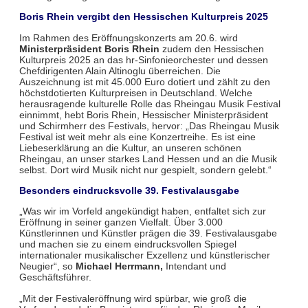
Boris Rhein vergibt den Hessischen Kulturpreis 2025
Im Rahmen des Eröffnungskonzerts am 20.6. wird
Ministerpräsident Boris Rhein
zudem den Hessischen
Kulturpreis 2025 an das hr-Sinfonieorchester und dessen
Chefdirigenten Alain Altinoglu überreichen. Die
Auszeichnung ist mit 45.000 Euro dotiert und zählt zu den
höchstdotierten Kulturpreisen in Deutschland. Welche
herausragende kulturelle Rolle das Rheingau Musik Festival
einnimmt, hebt Boris Rhein, Hessischer Ministerpräsident
und Schirmherr des Festivals, hervor: „Das Rheingau Musik
Festival ist weit mehr als eine Konzertreihe. Es ist eine
Liebeserklärung an die Kultur, an unseren schönen
Rheingau, an unser starkes Land Hessen und an die Musik
selbst. Dort wird Musik nicht nur gespielt, sondern gelebt.“
Besonders eindrucksvolle 39. Festivalausgabe
„Was wir im Vorfeld angekündigt haben, entfaltet sich zur
Eröffnung in seiner ganzen Vielfalt. Über 3.000
Künstlerinnen und Künstler prägen die 39. Festivalausgabe
und machen sie zu einem eindrucksvollen Spiegel
internationaler musikalischer Exzellenz und künstlerischer
Neugier“, so
Michael Herrmann,
Intendant und
Geschäftsführer.
„Mit der Festivaleröffnung wird spürbar, wie groß die