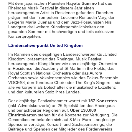
Mit dem japanischen Pianisten
Hayato Sumino
hat das
Rheingau Musik Festival in diesem Jahr einen
herausragenden Artist in Residence gefunden. Daneben
prägen mit der Trompeterin Lucienne Renaudin Vary, der
Geigerin María Dueñas und dem Jazz-Posaunisten Nils
Landgren drei weitere Künstlerpersönlichkeiten den
gesamten Sommer mit hochwertigen und teils exklusiven
Konzertprojekten.
Länderschwerpunkt United Kingdom
Im Rahmen des diesjährigen Länderschwerpunkts „United
Kingdom“ präsentiert das Rheingau Musik Festival
herausragende Klangkörper wie das diesjährige Orchestra
in Residence, die Academy of St Martin in the Fields, das
Royal Scottish National Orchestra oder das Aurora
Orchestra sowie Vokalensembles wie das Fokus-Ensemble
VOCES8, den Tenebrae Choir oder The King’s Singers – sie
alle verkörpern als Botschafter die musikalische Exzellenz
und den kulturellen Stolz ihres Landes.
Der diesjährige Festivalsommer wartet mit
157 Konzerten
(inkl. Adventskonzerte) an 26 Spielstätten des Rheingaus
und benachbarter Regionen auf.
Über 130.000
Eintrittskarten
stehen für die Konzerte zur Verfügung. Die
Gesamtkosten belaufen sich auf 8 Mio. Euro. Langfristige
Sponsorenverträge, Konzert- und Sachsponsorings, die
Beiträge und Spenden der Mitglieder des Fördervereins