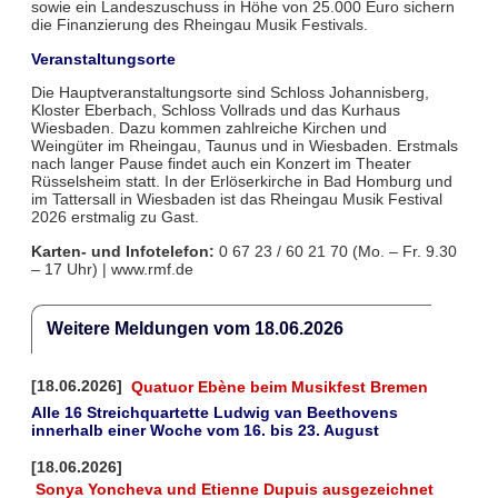
sowie ein Landeszuschuss in Höhe von 25.000 Euro sichern
die Finanzierung des Rheingau Musik Festivals.
Veranstaltungsorte
Die Hauptveranstaltungsorte sind Schloss Johannisberg,
Kloster Eberbach, Schloss Vollrads und das Kurhaus
Wiesbaden. Dazu kommen zahlreiche Kirchen und
Weingüter im Rheingau, Taunus und in Wiesbaden. Erstmals
nach langer Pause findet auch ein Konzert im Theater
Rüsselsheim statt. In der Erlöserkirche in Bad Homburg und
im Tattersall in Wiesbaden ist das Rheingau Musik Festival
2026 erstmalig zu Gast.
Karten- und Infotelefon:
0 67 23 / 60 21 70 (Mo. – Fr. 9.30
– 17 Uhr) | www.rmf.de
Weitere Meldungen vom 18.06.2026
[18.06.2026]
Quatuor Ebène beim Musikfest Bremen
Alle 16 Streichquartette Ludwig van Beethovens
innerhalb einer Woche vom 16. bis 23. August
[18.06.2026]
Sonya Yoncheva und Etienne Dupuis ausgezeichnet