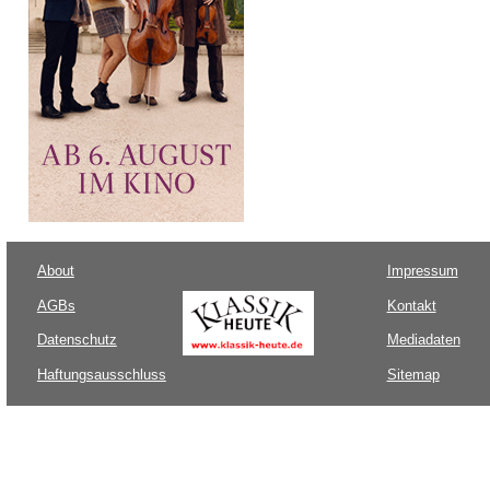
About
Impressum
AGBs
Kontakt
Datenschutz
Mediadaten
Haftungsausschluss
Sitemap