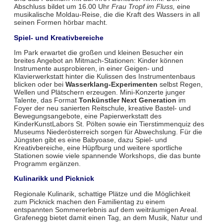
Abschluss bildet um 16.00 Uhr
Frau Tropf im Fluss,
eine
musikalische Moldau‑Reise, die die Kraft des Wassers in all
seinen Formen hörbar macht.
Spiel- und Kreativbereiche
Im Park erwartet die großen und kleinen Besucher ein
breites Angebot an Mitmach‑Stationen: Kinder können
Instrumente ausprobieren, in einer Geigen‑ und
Klavierwerkstatt hinter die Kulissen des Instrumentenbaus
blicken oder bei
Wasserklang‑Experimenten
selbst Regen,
Wellen und Plätschern erzeugen. Mini‑Konzerte junger
Talente, das Format
Tonkünstler Next Generation
im
Foyer der neu sanierten Reitschule, kreative Bastel‑ und
Bewegungsangebote, eine Papierwerkstatt des
KinderKunstLabors St. Pölten sowie ein Tierstimmenquiz des
Museums Niederösterreich sorgen für Abwechslung. Für die
Jüngsten gibt es eine Babyoase, dazu Spiel‑ und
Kreativbereiche, eine Hüpfburg und weitere sportliche
Stationen sowie viele spannende Workshops, die das bunte
Programm ergänzen.
Kulinarikk und Picknick
Regionale Kulinarik, schattige Plätze und die Möglichkeit
zum Picknick machen den Familientag zu einem
entspannten Sommererlebnis auf dem weiträumigen Areal.
Grafenegg bietet damit einen Tag, an dem Musik, Natur und