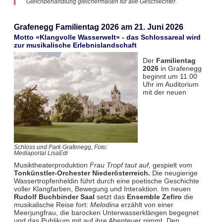
Gleichbehandlung gleichermaßen für alle Geschlechter.
Grafenegg Familientag 2026 am 21. Juni 2026
Motto «Klangvolle Wasserwelt» - das Schlossareal wird
zur musikalische Erlebnislandschaft
Der
Familientag
2026
in Grafenegg
beginnt um 11.00
Uhr im Auditorium
mit der neuen
Schloss und Park Grafenegg, Foto:
Mediaportal LisaEdi
Musiktheaterproduktion
Frau Tropf taut auf,
gespielt vom
Tonkünstler‑Orchester Niederösterreich.
Die neugierige
Wassertropfenheldin führt durch eine poetische Geschichte
voller Klangfarben, Bewegung und Interaktion. Im neuen
Rudolf Buchbinder Saal
setzt das
Ensemble Zefiro
die
musikalische Reise fort:
Melodina
erzählt von einer
Meerjungfrau, die barocken Unterwasserklängen begegnet
und das Publikum mit auf ihre Abenteuer nimmt. Den