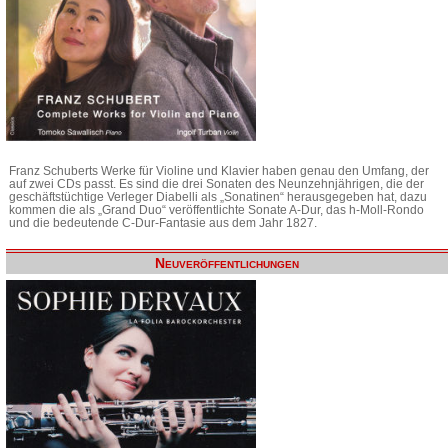
Franz Schuberts Werke für Violine und Klavier haben genau den Umfang, der
auf zwei CDs passt. Es sind die drei Sonaten des Neunzehnjährigen, die der
geschäftstüchtige Verleger Diabelli als „Sonatinen“ herausgegeben hat, dazu
kommen die als „Grand Duo“ veröffentlichte Sonate A-Dur, das h-Moll-Rondo
und die bedeutende C-Dur-Fantasie aus dem Jahr 1827.
Neuveröffentlichungen