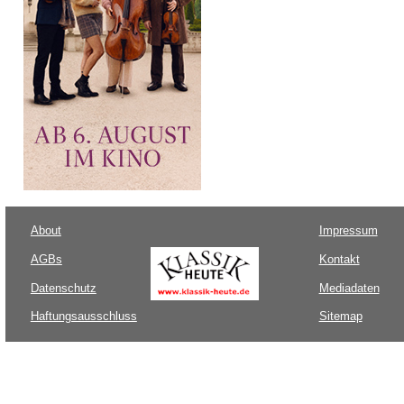
About
Impressum
AGBs
Kontakt
Datenschutz
Mediadaten
Haftungsausschluss
Sitemap