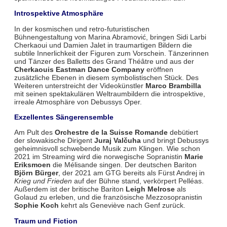
Introspektive Atmosphäre
In der kosmischen und retro-futuristischen
Bühnengestaltung von Marina Abramović, bringen Sidi Larbi
Cherkaoui und Damien Jalet in traumartigen Bildern die
subtile Innerlichkeit der Figuren zum Vorschein. Tänzerinnen
und Tänzer des Balletts des Grand Théâtre und aus der
Cherkaouis Eastman Dance Company
eröffnen
zusätzliche Ebenen in diesem symbolistischen Stück. Des
Weiteren unterstreicht der Videokünstler
Marco Brambilla
mit seinen spektakulären Weltraumbildern die introspektive,
irreale Atmosphäre von Debussys Oper.
Exzellentes Sängerensemble
Am Pult des
Orchestre de la Suisse Romande
debütiert
der slowakische Dirigent
Juraj Valčuha
und bringt Debussys
geheimnisvoll schwebende Musik zum Klingen. Wie schon
2021 im Streaming wird die norwegische Sopranistin
Marie
Eriksmoen
die Mélisande singen. Der deutschen Bariton
Björn Bürger
, der 2021 am GTG bereits als Fürst Andrej in
Krieg und Frieden
auf der Bühne stand, verkörpert Pelléas.
Außerdem ist der britische Bariton
Leigh Melrose
als
Golaud zu erleben, und die französische Mezzosopranistin
Sophie Koch
kehrt als Geneviève nach Genf zurück.
Traum und Fiction