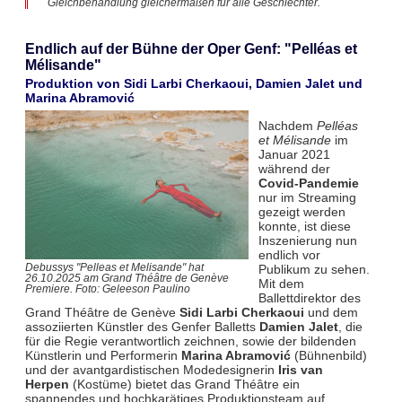
Gleichbehandlung gleichermaßen für alle Geschlechter.
Endlich auf der Bühne der Oper Genf: "Pelléas et
Mélisande"
Produktion von Sidi Larbi Cherkaoui, Damien Jalet und
Marina Abramović
Nachdem
Pelléas
et Mélisande
im
Januar 2021
während der
Covid-Pandemie
nur im Streaming
gezeigt werden
konnte, ist diese
Inszenierung nun
endlich vor
Publikum zu sehen.
Debussys "Pelleas et Melisande" hat
26.10.2025 am Grand Théâtre de Genève
Mit dem
Premiere. Foto: Geleeson Paulino
Ballettdirektor des
Grand Théâtre de Genève
Sidi Larbi Cherkaoui
und dem
assoziierten Künstler des Genfer Balletts
Damien Jalet
, die
für die Regie verantwortlich zeichnen, sowie der bildenden
Künstlerin und Performerin
Marina Abramović
(Bühnenbild)
und der avantgardistischen Modedesignerin
Iris van
Herpen
(Kostüme) bietet das Grand Théâtre ein
spannendes und hochkarätiges Produktionsteam auf.