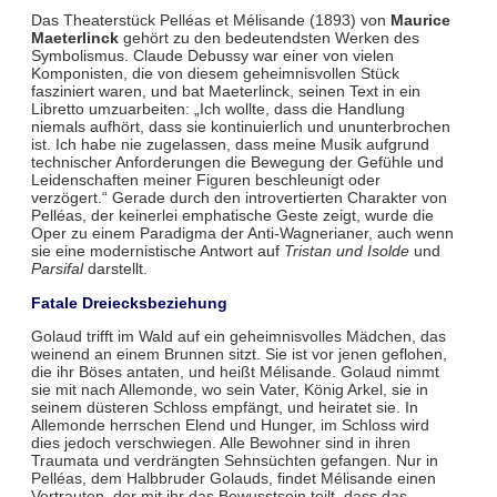
Das Theaterstück Pelléas et Mélisande (1893) von
Maurice
Maeterlinck
gehört zu den bedeutendsten Werken des
Symbolismus. Claude Debussy war einer von vielen
Komponisten, die von diesem geheimnisvollen Stück
fasziniert waren, und bat Maeterlinck, seinen Text in ein
Libretto umzuarbeiten: „Ich wollte, dass die Handlung
niemals aufhört, dass sie kontinuierlich und ununterbrochen
ist. Ich habe nie zugelassen, dass meine Musik aufgrund
technischer Anforderungen die Bewegung der Gefühle und
Leidenschaften meiner Figuren beschleunigt oder
verzögert.“ Gerade durch den introvertierten Charakter von
Pelléas, der keinerlei emphatische Geste zeigt, wurde die
Oper zu einem Paradigma der Anti-Wagnerianer, auch wenn
sie eine modernistische Antwort auf
Tristan und Isolde
und
Parsifal
darstellt.
Fatale Dreiecksbeziehung
Golaud trifft im Wald auf ein geheimnisvolles Mädchen, das
weinend an einem Brunnen sitzt. Sie ist vor jenen geflohen,
die ihr Böses antaten, und heißt Mélisande. Golaud nimmt
sie mit nach Allemonde, wo sein Vater, König Arkel, sie in
seinem düsteren Schloss empfängt, und heiratet sie. In
Allemonde herrschen Elend und Hunger, im Schloss wird
dies jedoch verschwiegen. Alle Bewohner sind in ihren
Traumata und verdrängten Sehnsüchten gefangen. Nur in
Pelléas, dem Halbbruder Golauds, findet Mélisande einen
Vertrauten, der mit ihr das Bewusstsein teilt, dass das