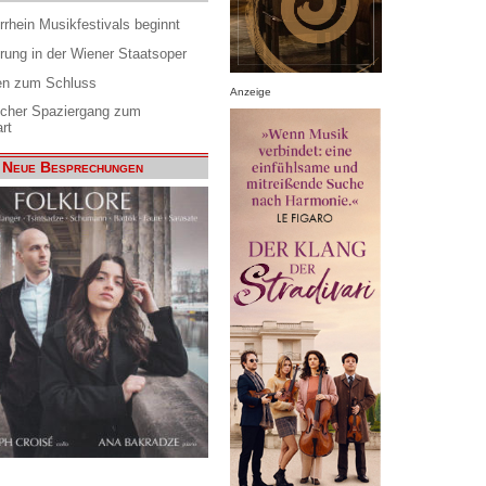
rrhein Musikfestivals beginnt
rung in der Wiener Staatsoper
en zum Schluss
Anzeige
scher Spaziergang zum
rt
Neue Besprechungen