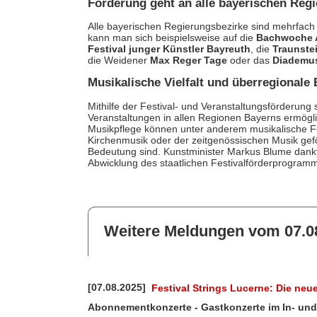
Förderung geht an alle bayerischen Reg
Alle bayerischen Regierungsbezirke sind mehrfach
kann man sich beispielsweise auf die
Bachwoche 
Festival junger Künstler Bayreuth
, die
Traunste
die Weidener
Max Reger Tage
oder das
Diademus
Musikalische Vielfalt und überregionale
Mithilfe der Festival- und Veranstaltungsförderung 
Veranstaltungen in allen Regionen Bayerns ermögli
Musikpflege können unter anderem musikalische Fes
Kirchenmusik oder der zeitgenössischen Musik gefö
Bedeutung sind. Kunstminister Markus Blume dankt
Abwicklung des staatlichen Festivalförderprogram
Weitere Meldungen vom 07.0
[07.08.2025]
Festival Strings Lucerne: Die neu
Abonnementkonzerte - Gastkonzerte im In- un