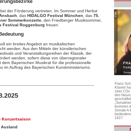
ierungsbezirke
 bei der Förderung vertreten. Im Sommer und Herbst
Ansbach
, das
HIDALGO Festival München
, das
75.
iner Sommerkonzerte
, den Friedberger Musiksommer,
 Festival Roggenburg
freuen.
 Bedeutung
soll ein breites Angebot an musikalischen
cht werden. Aus den Mitteln der künstlerischen
tivals und Veranstaltungsreihen der Klassik, der
rdert werden, sofern diese von überregionaler
 dem Bayerischen Musikrat für die professionelle
ms im Auftrag des Bayerischen Kunstministeriums.
Franz Sch
Klavier h
zwei CDs 
8.2025
des Neunz
geschäftst
„Sonatine
kommen di
Sonate A-
bedeutend
1827.
e Konzertsaison
d Ausland