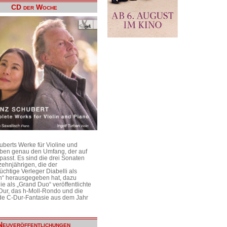
CD der Woche
uberts Werke für Violine und
aben genau den Umfang, der auf
passt. Es sind die drei Sonaten
ehnjährigen, die der
üchtige Verleger Diabelli als
n“ herausgegeben hat, dazu
e als „Grand Duo“ veröffentlichte
Dur, das h-Moll-Rondo und die
e C-Dur-Fantasie aus dem Jahr
Neuveröffentlichungen