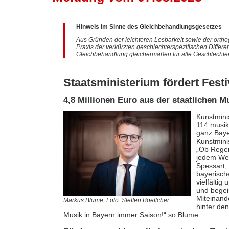
Hinweis im Sinne des Gleichbehandlungsgesetzes
Aus Gründen der leichteren Lesbarkeit sowie der ortho
Praxis der verkürzten geschlechterspezifischen Differe
Gleichbehandlung gleichermaßen für alle Geschlechter
Staatsministerium fördert Fest
4,8 Millionen Euro aus der staatlichen M
Kunstmini
114 musik
ganz Baye
Kunstmini
„Ob Regen
jedem Wet
Spessart,
bayerisch
vielfältig
und begeis
Miteinand
Markus Blume, Foto: Steffen Boettcher
hinter de
Musik in Bayern immer Saison!“ so Blume.