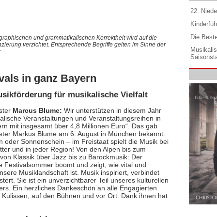
22. Niede
Kinderfüh
Die Best
graphischen und grammatikalischen Korrektheit wird auf die
nzierung verzichtet. Entsprechende Begriffe gelten im Sinne der
Musikali
.
Saisonsta
ivals in ganz Bayern
usikförderung für musikalische Vielfalt
ster
Marcus Blume:
Wir unterstützen in diesem Jahr
alische Veranstaltungen und Veranstaltungsreihen in
rn mit insgesamt über 4,8 Millionen Euro“. Das gab
ster Markus Blume am 6. August in München bekannt.
 oder Sonnenschein – im Freistaat spielt die Musik bei
ter und in jeder Region! Von den Alpen bis zum
 von Klassik über Jazz bis zu Barockmusik: Der
e Festivalsommer boomt und zeigt, wie vital und
 unsere Musiklandschaft ist. Musik inspiriert, verbindet
tert. Sie ist ein unverzichtbarer Teil unseres kulturellen
ers. Ein herzliches Dankeschön an alle Engagierten
n Kulissen, auf den Bühnen und vor Ort. Dank ihnen hat