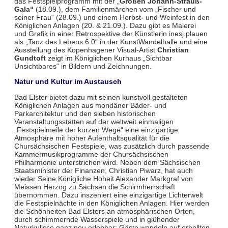
das Festspielprogramm mit der „
Großen Johann-Strauß-
Gala“
(18.09.), dem Familienmärchen vom „Fischer und
seiner Frau“ (28.09.) und einem Herbst- und Weinfest in den
Königlichen Anlagen (20. & 21.09.). Dazu gibt es Malerei
und Grafik in einer Retrospektive der Künstlerin inesj.plauen
als „Tanz des Lebens 6.0“ in der KunstWandelhalle und eine
Ausstellung des Kopenhagener Visual-Artist
Christian
Gundtoft
zeigt im Königlichen Kurhaus „Sichtbar
Unsichtbares“ in Bildern und Zeichnungen.
Natur und Kultur im Austausch
Bad Elster bietet dazu mit seinen kunstvoll gestalteten
Königlichen Anlagen aus mondäner Bäder- und
Parkarchitektur und den sieben historischen
Veranstaltungsstätten auf der weltweit einmaligen
„Festspielmeile der kurzen Wege“ eine einzigartige
Atmosphäre mit hoher Aufenthaltsqualität für die
Chursächsischen Festspiele, was zusätzlich durch passende
Kammermusikprogramme der Chursächsischen
Philharmonie unterstrichen wird. Neben dem Sächsischen
Staatsminister der Finanzen, Christian Piwarz, hat auch
wieder Seine Königliche Hoheit Alexander Markgraf von
Meissen Herzog zu Sachsen die Schirmherrschaft
übernommen. Dazu inszeniert eine einzigartige Lichterwelt
die Festspielnächte in den Königlichen Anlagen. Hier werden
die Schönheiten Bad Elsters an atmosphärischen Orten,
durch schimmernde Wasserspiele und in glühender
Naturkulisse ganz neu erlebbar: Gäste wandeln auf erhellten