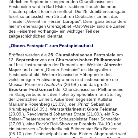
jährlich im September beginnenden Chursächsischen
Festspielen wird in Bad Elster traditionell auch die neue
Theaterspielzeit feierlich eröffnet. Die 25. Jubiläumsausgabe
feiert so anlässlich von 35 Jahren Deutscher Einheit das
Theater „Vereint im Herzen Europas“: Denn ganz besonders
hier im ehemaligen Grenzgebiet »Ost-West« sind die Zeiten
des »eisernen Vorhangs« ein wichtiger Teil der
zeitgeschichtlichen Identität.
„Oboen-Festspiel“ zum Festspielauftakt
Eröffnet werden die
25. Chursächsischen Festspiele
am
12. September
von der
Chursächsischen Philharmonie
auf hist. Instrumenten der Romantik mit Weltstar
Albrecht
Maye
r und einem „Oboen-Festspiel“ als klangvollem
Festspielauftakt. Weitere klassische Höhepunkte des
vielstimmigen Festivalprogramms sind insbesondere die
Musical-Premiere
Anatevka
(26.09.) und das große
Bruckner-Festkonzert
der Chursächsischen Philharmonie
im Klangverbund mit den Hofer Symphonikern am 35. Tag
der Deutschen Einheit. Außerdem begeistern Kultstar
Marianne Rosenberg (13.09.), der „Prinz“ Sebastian
Krumbiegel (14.09.), Weltstarklarinettist
Giora Feidman
(20.09.), Revolverheld Johannes Strate (21.09.), ein Rio-
Reiser-Theaterabend mit Schauspielstar Peter Schneider
(27.09.), eine Rock’n’Roll-Show der Firebirds (04.10.) und
ein intensives »Todesduell« mit Bühnenstar Ben Becker
(05.10.) das Festspielpublikum Bad Elsters. Abgerundet wird