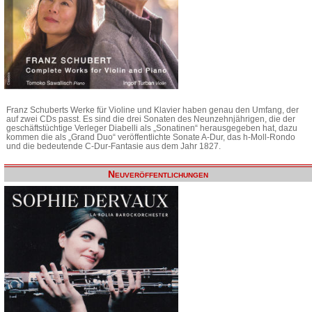
Franz Schuberts Werke für Violine und Klavier haben genau den Umfang, der
auf zwei CDs passt. Es sind die drei Sonaten des Neunzehnjährigen, die der
geschäftstüchtige Verleger Diabelli als „Sonatinen“ herausgegeben hat, dazu
kommen die als „Grand Duo“ veröffentlichte Sonate A-Dur, das h-Moll-Rondo
und die bedeutende C-Dur-Fantasie aus dem Jahr 1827.
Neuveröffentlichungen