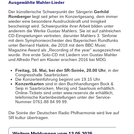
Ausgewählte Mahler-Lieder
Der künstlerische Schwerpunkt der Sängerin
Gerhild
Romberger
liegt seit jeher im Konzertgesang, dem immer
wieder eine besondere Ausdruckskraft und Innigkeit
bescheinigt wird. Schwerpunkte ihrer Arbeit bilden unter
anderem die Werke Gustav Mahlers. Sie ist auf zahlreichen
CD-Einspielungen vertreten, darunter Mahlers 3. Sinfonie
mit dem Symphonieorchester des Bayerischen Rundfunks
unter Bernard Haitink, die 2018 mit dem BBC Music
Magazine Award als „Recording of the year“ ausgezeichnet
wurde. Ihre erste Solo-CD mit Liedern von Gustav Mahler
und Alfredo Perl am Klavier erschien 2016 bei MDG.
Freitag, 16. Mai, bei der SR-Soirée, 20.00 Uhr
, in der
Congresshalle Saarbrücken.
Die Konzerteinführung beginnt um 19.15 Uhr.
Konzertkarten
sind in den Buchhandlungen Bock &
Seip in Saarbrücken, Merzig und Saarlouis erhältlich.
Online-Tickets sind unter www.reservix.de erhältlich,
telefonische Kartenbestellungen unter der Service-
Nummer 0761-88 84 99 99.
Die Soirée der Deutschen Radio Philharmonie wird live auf
SR kultur übertragen.
Weitere Meldungen vom 13.05.2025