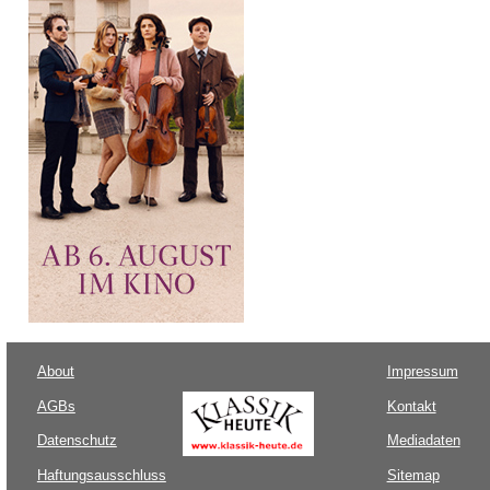
About
Impressum
AGBs
Kontakt
Datenschutz
Mediadaten
Haftungsausschluss
Sitemap