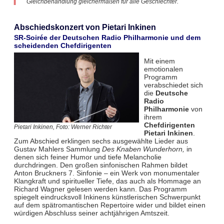
Gleichbehandlung gleichermaßen für alle Geschlechter.
Abschiedskonzert von Pietari Inkinen
SR-Soirée der Deutschen Radio Philharmonie und dem
scheidenden Chefdirigenten
Mit einem
emotionalen
Programm
verabschiedet sich
die
Deutsche
Radio
Philharmonie
von
ihrem
Chefdirigenten
Pietari Inkinen, Foto: Werner Richter
Pietari Inkinen
.
Zum Abschied erklingen sechs ausgewählte Lieder aus
Gustav Mahlers Sammlung
Des Knaben Wunderhorn,
in
denen sich feiner Humor und tiefe Melancholie
durchdringen. Den großen sinfonischen Rahmen bildet
Anton Bruckners 7. Sinfonie – ein Werk von monumentaler
Klangkraft und spiritueller Tiefe, das auch als Hommage an
Richard Wagner gelesen werden kann. Das Programm
spiegelt eindrucksvoll Inkinens künstlerischen Schwerpunkt
auf dem spätromantischen Repertoire wider und bildet einen
würdigen Abschluss seiner achtjährigen Amtszeit.