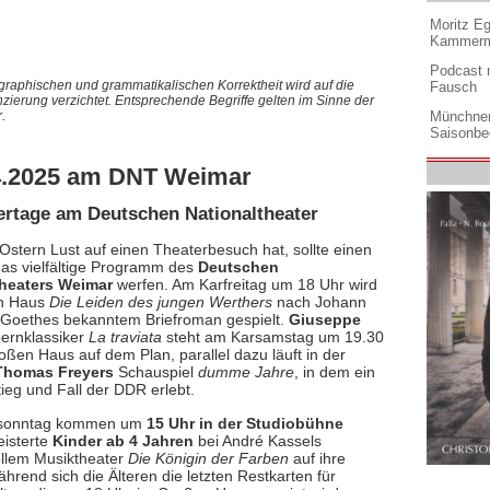
Moritz Eg
Kammermu
Podcast m
graphischen und grammatikalischen Korrektheit wird auf die
Fausch
nzierung verzichtet. Entsprechende Begriffe gelten im Sinne der
Münchner
.
Saisonbe
4.2025 am DNT Weimar
iertage am Deutschen Nationaltheater
Ostern Lust auf einen Theaterbesuch hat, sollte einen
 das vielfältige Programm des
Deutschen
theaters Weimar
werfen. Am Karfreitag um 18 Uhr wird
n Haus
Die Leiden des jungen Werthers
nach Johann
Goethes bekanntem Briefroman gespielt.
Giuseppe
ernklassiker
La traviata
steht am Karsamstag um 19.30
oßen Haus auf dem Plan, parallel dazu läuft in der
Thomas Freyers
Schauspiel
dumme Jahre
, in dem ein
ieg und Fall der DDR erlebt.
sonntag kommen um
15 Uhr in der Studiobühne
isterte
Kinder ab 4 Jahren
bei André Kassels
ollem Musiktheater
Die Königin der Farben
auf ihre
hrend sich die Älteren die letzten Restkarten für