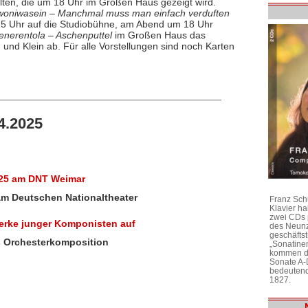
lten, die um 18 Uhr im Großen Haus gezeigt wird.
oniwasein – Manchmal muss man einfach verduften
5 Uhr auf die Studiobühne, am Abend um 18 Uhr
enerentola – Aschenputtel
im Großen Haus das
d Klein ab. Für alle Vorstellungen sind noch Karten
4.2025
025 am DNT Weimar
 am Deutschen Nationaltheater
Franz Sch
Klavier h
zwei CDs 
erke junger Komponisten auf
des Neunz
geschäftst
 Orchesterkomposition
„Sonatine
kommen di
Sonate A-
bedeutend
1827.