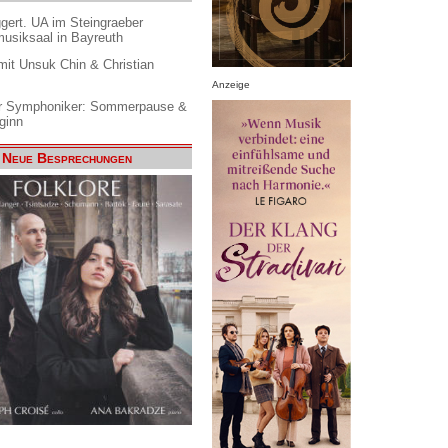
gert. UA im Steingraeber
siksaal in Bayreuth
it Unsuk Chin & Christian
Anzeige
 Symphoniker: Sommerpause &
ginn
Neue Besprechungen