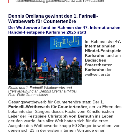
Gleichbehandlung gleichermaßen für alle Geschlechter.
Dennis Orellana gewinnt den 1. Farinelli-
Wettbewerb für Countertenöre
Der Wettbewerb fand im Rahmen der 47. Internationalen
Händel-Festspiele Karlsruhe 2025 statt
Im Rahmen der
47.
Internationalen
Händel-Festspiele
Karlsruhe
fand am
Badischen
Staatstheater
Karlsruhe
der
weltweit erste
Finale des 1. Farinelli-Wettbewerbs und
Preisverleihung an Dennis Orellana (Mitte).
Foto: Felix Gruenschloss
Gesangswettbewerb für Countertenöre statt: Der
1.
Farinelli-Wettbewerb für Countertenöre
, der zu Ehren des
bekanntesten Sängers dieses Fachs vom Künstlerischen
Leiter der Festspiele
Christoph von Bernuth
ins Leben
gerufen wurde. Aus aller Welt hatten sich für die erste
Ausgabe des Wettbewerbs knapp 50 Sänger beworben, von
denen sich 23 in der ersten internen Vorrunde einer