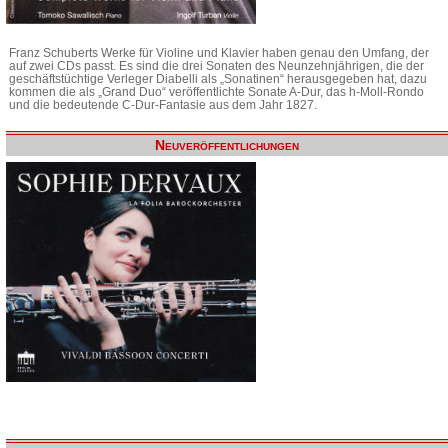
Franz Schuberts Werke für Violine und Klavier haben genau den Umfang, der
auf zwei CDs passt. Es sind die drei Sonaten des Neunzehnjährigen, die der
geschäftstüchtige Verleger Diabelli als „Sonatinen“ herausgegeben hat, dazu
kommen die als „Grand Duo“ veröffentlichte Sonate A-Dur, das h-Moll-Rondo
und die bedeutende C-Dur-Fantasie aus dem Jahr 1827.
Neuveröffentlichungen