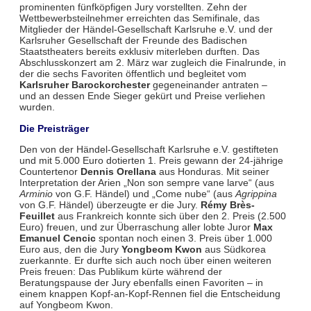
prominenten fünfköpfigen Jury vorstellten. Zehn der
Wettbewerbsteilnehmer erreichten das Semifinale, das
Mitglieder der Händel-Gesellschaft Karlsruhe e.V. und der
Karlsruher Gesellschaft der Freunde des Badischen
Staatstheaters bereits exklusiv miterleben durften. Das
Abschlusskonzert am 2. März war zugleich die Finalrunde, in
der die sechs Favoriten öffentlich und begleitet vom
Karlsruher Barockorchester
gegeneinander antraten –
und an dessen Ende Sieger gekürt und Preise verliehen
wurden.
Die Preisträger
Den von der Händel-Gesellschaft Karlsruhe e.V. gestifteten
und mit 5.000 Euro dotierten 1. Preis gewann der 24-jährige
Countertenor
Dennis Orellana
aus Honduras. Mit seiner
Interpretation der Arien „Non son sempre vane larve“ (aus
Arminio
von G.F. Händel) und „Come nube“ (aus
Agrippina
von G.F. Händel) überzeugte er die Jury.
Rémy Brès-
Feuillet
aus Frankreich konnte sich über den 2. Preis (2.500
Euro) freuen, und zur Überraschung aller lobte Juror
Max
Emanuel Cencic
spontan noch einen 3. Preis über 1.000
Euro aus, den die Jury
Yongbeom Kwon
aus Südkorea
zuerkannte. Er durfte sich auch noch über einen weiteren
Preis freuen: Das Publikum kürte während der
Beratungspause der Jury ebenfalls einen Favoriten – in
einem knappen Kopf-an-Kopf-Rennen fiel die Entscheidung
auf Yongbeom Kwon.