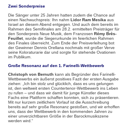
Zwei Sonderpreise
Die Sänger unter 25 Jahren hatten zudem die Chance auf
einen Nachwuchspreis: Ihn nahm
Lidor Ram Mesika
aus
Israel an diesem Abend entgegen. Und auch dem bereits im
Rahmen des Semifinales am 28.2. ermittelten Preisträger für
den Sonderpreis Neue Musik, dem Franzosen
Rémy Brès-
Feuillet
, wurde die Siegerurkunde im feierlichen Rahmen
des Finales überreicht. Zum Ende der Preisverleihung bot
der Gewinner Dennis Orellana nochmals mit großer Verve
seine Koloraturarie dar und sorgte für stehende Ovationen
im Publikum.
Große Resonanz auf den 1. Farinelli-Wettbewerb
Christoph von Bernuth
kann als Begründer des Farinelli-
Wettbewerbs ein äußerst positives Fazit der ersten Ausgabe
ziehen: „Ich bin stolz und glücklich, dass es uns gelungen
ist, den weltweit ersten Countertenor-Wettbewerb ins Leben
zu rufen – und dass wir damit für junge Künstler dieses
Fachs eine Plattform schaffen konnten, sich zu präsentieren.
Mit nur kurzem zeitlichem Vorlauf ist die Ausschreibung
bereits auf sehr große Resonanz gestoßen, und wir erhoffen
uns, dass der Wettbewerb in den kommenden Jahren zu
einer unverzichtbaren Größe in der Barockmusikszene
werden wird.“