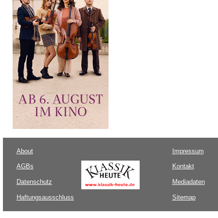
About
Impressum
AGBs
Kontakt
Datenschutz
Mediadaten
Haftungsausschluss
Sitemap