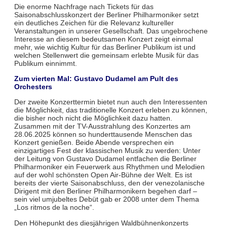
Die enorme Nachfrage nach Tickets für das
Saisonabschlusskonzert der Berliner Philharmoniker setzt
ein deutliches Zeichen für die Relevanz kultureller
Veranstaltungen in unserer Gesellschaft. Das ungebrochene
Interesse an diesem bedeutsamen Konzert zeigt einmal
mehr, wie wichtig Kultur für das Berliner Publikum ist und
welchen Stellenwert die gemeinsam erlebte Musik für das
Publikum einnimmt.
Zum vierten Mal: Gustavo Dudamel am Pult des
Orchesters
Der zweite Konzerttermin bietet nun auch den Interessenten
die Möglichkeit, das traditionelle Konzert erleben zu können,
die bisher noch nicht die Möglichkeit dazu hatten.
Zusammen mit der TV-Ausstrahlung des Konzertes am
28.06.2025 können so hunderttausende Menschen das
Konzert genießen. Beide Abende versprechen ein
einzigartiges Fest der klassischen Musik zu werden: Unter
der Leitung von Gustavo Dudamel entfachen die Berliner
Philharmoniker ein Feuerwerk aus Rhythmen und Melodien
auf der wohl schönsten Open Air-Bühne der Welt. Es ist
bereits der vierte Saisonabschluss, den der venezolanische
Dirigent mit den Berliner Philharmonikern begehen darf –
sein viel umjubeltes Debüt gab er 2008 unter dem Thema
„Los ritmos de la noche“.
Den Höhepunkt des diesjährigen Waldbühnenkonzerts