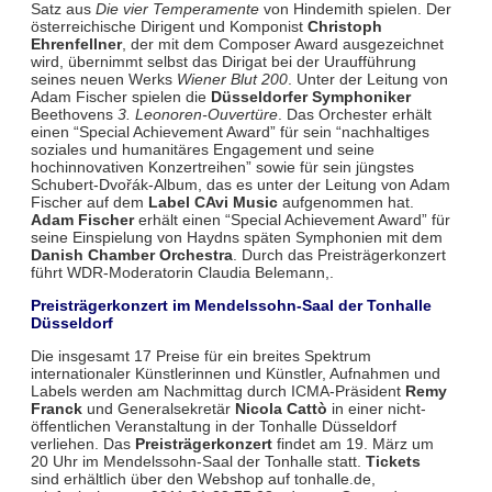
Satz aus
Die vier Temperamente
von Hindemith spielen. Der
österreichische Dirigent und Komponist
Christoph
Ehrenfellner
, der mit dem Composer Award ausgezeichnet
wird, übernimmt selbst das Dirigat bei der Uraufführung
seines neuen Werks
Wiener Blut 200
. Unter der Leitung von
Adam Fischer spielen die
Düsseldorfer Symphoniker
Beethovens
3. Leonoren-Ouvertüre
. Das Orchester erhält
einen “Special Achievement Award” für sein “nachhaltiges
soziales und humanitäres Engagement und seine
hochinnovativen Konzertreihen” sowie für sein jüngstes
Schubert-Dvořák-Album, das es unter der Leitung von Adam
Fischer auf dem
Label CAvi Music
aufgenommen hat.
Adam Fischer
erhält einen “Special Achievement Award” für
seine Einspielung von Haydns späten Symphonien mit dem
Danish Chamber Orchestra
. Durch das Preisträgerkonzert
führt WDR-Moderatorin Claudia Belemann,.
Preisträgerkonzert im Mendelssohn-Saal der Tonhalle
Düsseldorf
Die insgesamt 17 Preise für ein breites Spektrum
internationaler Künstlerinnen und Künstler, Aufnahmen und
Labels werden am Nachmittag durch ICMA-Präsident
Remy
Franck
und Generalsekretär
Nicola Cattò
in einer nicht-
öffentlichen Veranstaltung in der Tonhalle Düsseldorf
verliehen. Das
Preisträgerkonzert
findet am 19. März um
20 Uhr im Mendelssohn-Saal der Tonhalle statt.
Tickets
sind erhältlich über den Webshop auf tonhalle.de,