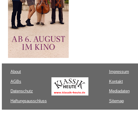
About
Impressum
AGBs
Kontakt
Datenschutz
Mediadaten
Haftungsausschluss
Sitemap