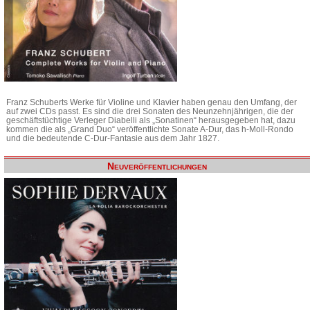
Franz Schuberts Werke für Violine und Klavier haben genau den Umfang, der
auf zwei CDs passt. Es sind die drei Sonaten des Neunzehnjährigen, die der
geschäftstüchtige Verleger Diabelli als „Sonatinen“ herausgegeben hat, dazu
kommen die als „Grand Duo“ veröffentlichte Sonate A-Dur, das h-Moll-Rondo
und die bedeutende C-Dur-Fantasie aus dem Jahr 1827.
Neuveröffentlichungen