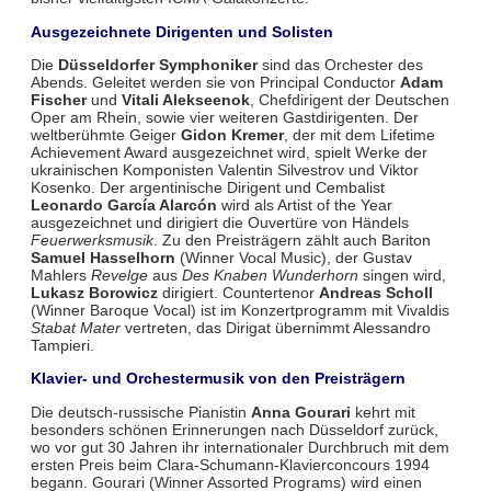
Ausgezeichnete Dirigenten und Solisten
Die
Düsseldorfer Symphoniker
sind das Orchester des
Abends. Geleitet werden sie von Principal Conductor
Adam
Fischer
und
Vitali Alekseenok
, Chefdirigent der Deutschen
Oper am Rhein, sowie vier weiteren Gastdirigenten. Der
weltberühmte Geiger
Gidon Kremer
, der mit dem Lifetime
Achievement Award ausgezeichnet wird, spielt Werke der
ukrainischen Komponisten Valentin Silvestrov und Viktor
Kosenko. Der argentinische Dirigent und Cembalist
Leonardo García Alarcón
wird als Artist of the Year
ausgezeichnet und dirigiert die Ouvertüre von Händels
Feuerwerksmusik
. Zu den Preisträgern zählt auch Bariton
Samuel Hasselhorn
(Winner Vocal Music), der Gustav
Mahlers
Revelge
aus
Des Knaben Wunderhorn
singen wird,
Lukasz Borowicz
dirigiert. Countertenor
Andreas Scholl
(Winner Baroque Vocal) ist im Konzertprogramm mit Vivaldis
Stabat Mater
vertreten, das Dirigat übernimmt Alessandro
Tampieri.
Klavier- und Orchestermusik von den Preisträgern
Die deutsch-russische Pianistin
Anna Gourari
kehrt mit
besonders schönen Erinnerungen nach Düsseldorf zurück,
wo vor gut 30 Jahren ihr internationaler Durchbruch mit dem
ersten Preis beim Clara-Schumann-Klavierconcours 1994
begann. Gourari (Winner Assorted Programs) wird einen