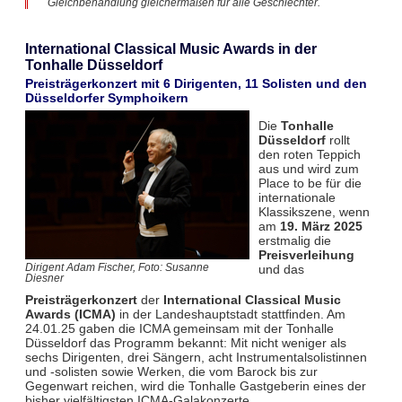
Gleichbehandlung gleichermaßen für alle Geschlechter.
International Classical Music Awards in der
Tonhalle Düsseldorf
Preisträgerkonzert mit 6 Dirigenten, 11 Solisten und den
Düsseldorfer Symphoikern
Die
Tonhalle
Düsseldorf
rollt
den roten Teppich
aus und wird zum
Place to be für die
internationale
Klassikszene, wenn
am
19. März 2025
erstmalig die
Preisverleihung
und das
Dirigent Adam Fischer, Foto: Susanne
Diesner
Preisträgerkonzert
der
International Classical Music
Awards (ICMA)
in der Landeshauptstadt stattfinden. Am
24.01.25 gaben die ICMA gemeinsam mit der Tonhalle
Düsseldorf das Programm bekannt: Mit nicht weniger als
sechs Dirigenten, drei Sängern, acht Instrumentalsolistinnen
und -solisten sowie Werken, die vom Barock bis zur
Gegenwart reichen, wird die Tonhalle Gastgeberin eines der
bisher vielfältigsten ICMA-Galakonzerte.