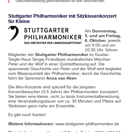
Gleichbehandlung gleichermaßen für alle Geschlechter.
Stuttgarter Philharmoniker mit Sitzkissenkonzert
für Kleine
Am
Donnerstag,
5. und am Freitag,
6. Oktober
, jeweils
um 9:00 und um
10:30 Uhr, führen
Mitglieder der
Stuttgarter Philharmoniker
im Gustav-
Siegle-Haus Sergej Prokofjews musikalisches Märchen
Peter und der Wolf
in einer Quintettfassung auf. Die
spannende Geschichte von
Peter und der Wolf
wird begleitet
vom Bläserquintett der Philharmoniker, durch die Geschichte
führt die Sprecherin
Anna van Aken
.
Die Mini-Konzerte sind speziell für die jüngsten
Konzertbesucher (3-5 Jahre) der Philharmoniker konzipiert:
Sie bieten eine kleine, nicht zu laute Instrumentalbesetzung,
eine Veranstaltungsdauer von ca. 30 Minuten und Plätze auf
Sitzkissen ganz nahe am Ensemble.
Es gibt noch Karten!
Weitere Informationen:
www.stuttgarter-philharmoniker.de