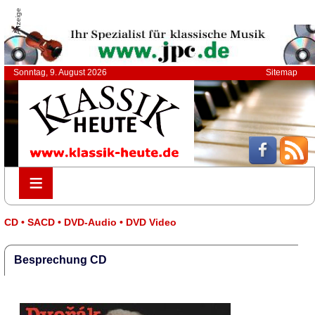
Anzeige
Sonntag, 9. August 2026
Sitemap
≡
≡
CD • SACD • DVD-Audio • DVD Video
Besprechung CD