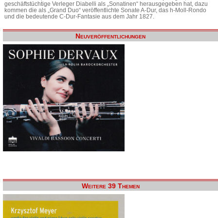
geschäftstüchtige Verleger Diabelli als „Sonatinen“ herausgegeben hat, dazu
kommen die als „Grand Duo“ veröffentlichte Sonate A-Dur, das h-Moll-Rondo
und die bedeutende C-Dur-Fantasie aus dem Jahr 1827.
Neuveröffentlichungen
Weitere 39 Themen