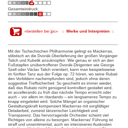
Gesamteindruck:
»bestellen bei jpc«
↓ Werke und Interpreten ↓
Mit der Tschechischen Philharmonie gelingt es Mackerras,
stilistisch an die Dvorák-Überlieferung der großen Vorgänger
Talich und Kubelik anzuknüpfen. Wie genau er sich an den
Fußstapfen unübertroffener Dvorák-Dirigenten wie George
Szell oder Václav Talich orientiert, kann man beispielsweise
im fünften Tanz aus der Folge op. 72 hören, wo seine Rubati
den Vorbildern nachempfunden sind, jedoch ohne deren
suggestive Treffsicherheit. So geschieht es immer wieder,
daß das Rubato nicht genügend kontrolliert gestaltet wird,
im accellerando zu früh das nächste Tempo erreicht oder
auch – vor allem im ritardando – ein langsameres Tempo zu
knapp eingeleitet wird. Solche Mängel an organischer
Gestaltungskraft kompensiert Mackerras mit sorgfältiger
Detailarbeit, zumeist tänzerischer Leichtigkeit und
Transparenz. Das hervorragende Orchester scheint viel
Richtiges von alleine zu besorgen. Mackerras' Führung ist
straff und unsentimental, auch wo intensiveres Auskosten