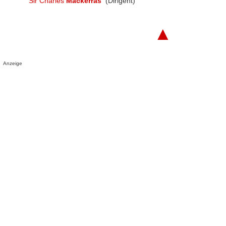
Sir Charles
Mackerras
(Dirigent)
▲
Anzeige