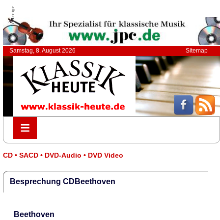
Anzeige
Samstag, 8. August 2026
Sitemap
≡
≡
CD • SACD • DVD-Audio • DVD Video
Besprechung CDBeethoven
Beethoven