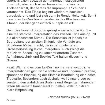
Gabrielis Chori-spezzati gemahnenden dialogischen
Einschub, aber auch einen harmonisch raffinierten
Triolenabschitt, der bereits die Impromptus Schuberts
vorausahnt. Das Finale beginnt wiederum bachisch-
barockisierend und löst sich dann in Rondo-Heiterkeit. Somit
passt das Es-Dur-Trio nirgendwo in das Klischee des
Titanen, der hier ganz einfach nur spielen will.
Dem Beethoven-Trio-Bonn gelingt – wie schon in Vol. 1 –
eine meisterliche Interpretation des zweiten Trios aus op. 70
auf allerhöchstem Niveau. Die Sensation ist jedoch die
Bearbeitung der zweiten Sinfonie, die Verläufe und
Strukturen hörbar macht, die in der opulenteren
Orchesterfassung leicht untergehen. Auch zwingt die
reduzierte Besetzung zu konzentrierterem Zuhören.
Aufnahmetechnik und Booklet-Text halten dieses hohe
Niveau.
Fazit: Während es vom Es-Dur Trio mehrere vorzügliche
Interpretationen gibt, ist die schlanke und ungemein präzise,
spannende Einspielung der Sinfonie-Bearbeitung eine echte
Trouvaille. Besonders auch deshalb, weil Jinsang Lee es
versteht, den wahrlich an Brahms und Reger gemahnenden
fetten Klaviersatz transparent zu halten. Volle Punktzahl.
Klare Empfehlung.
Thomas Baack [07.10.2020]
Anzeige