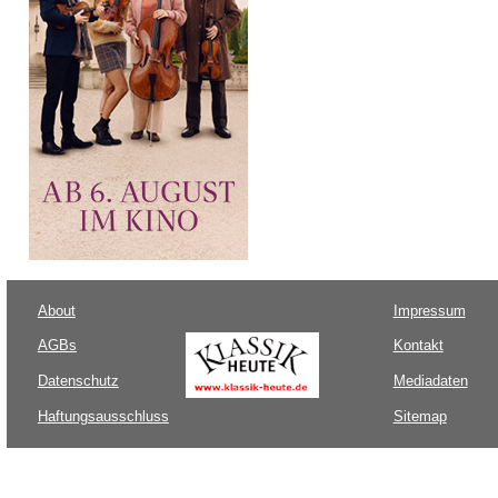
About
Impressum
AGBs
Kontakt
Datenschutz
Mediadaten
Haftungsausschluss
Sitemap