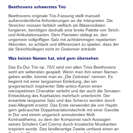
Beethovens schwerstes Trio
Beethovens originale Trio-Fassung stellt manuell
außerordentliche Anforderungen an die Interpreten. Die
Streicher müssen farblich vielfach als Bläsersolisten
fungieren, benötigen deshalb eine breite Palette von Strich-
und Artikulationsarten. Dem Pianisten obliegt es, den
ungemein vollgriffigen Satz mit achtstimmigen repetierten
Akkorden, so schlank und differenziert zu spielen, dass der
die Streichkollegen nicht im Gedonner ertränkt.
Was keinen Namen hat, wird gern übersehen
Das Es-Dur Trio op. 70/2 wird von allen Trios Beethovens
wohl am seltensten gespielt. Wenn man ihm einen Namen
geben wollte, könnte man es „Die Zeitreise“ nennen. Es
beginnt mit einer langsamen Einleitung, der ein
gregorianisch inspirierter Stile-antico-Kanon einen
retrospektiven Charakter verleiht und der auch die Sonaten-
Entwicklung des Kopfsatzes mehrfach unterbricht. Der
erwartete langsame Satz und das Scherzo wurden durch
zwei Allegretti ersetzt. Das Erste verwendet die von Haydn
gern gebrauchte Doppelvariationstechnik mit einer Gavotte
in Dur und einem ungarisch anmutenden Moll-
Kontrastthema, zu dem der Komponist nach Aussagen
seines Schülers Carl Czerny durch kroatische Musikanten
inspiriert wurde. Das ländlerartige Zweite umfasst einen an