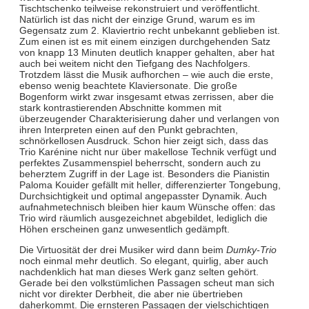
Tischtschenko teilweise rekonstruiert und veröffentlicht.
Natürlich ist das nicht der einzige Grund, warum es im
Gegensatz zum 2. Klaviertrio recht unbekannt geblieben ist.
Zum einen ist es mit einem einzigen durchgehenden Satz
von knapp 13 Minuten deutlich knapper gehalten, aber hat
auch bei weitem nicht den Tiefgang des Nachfolgers.
Trotzdem lässt die Musik aufhorchen – wie auch die erste,
ebenso wenig beachtete Klaviersonate. Die große
Bogenform wirkt zwar insgesamt etwas zerrissen, aber die
stark kontrastierenden Abschnitte kommen mit
überzeugender Charakterisierung daher und verlangen von
ihren Interpreten einen auf den Punkt gebrachten,
schnörkellosen Ausdruck. Schon hier zeigt sich, dass das
Trio Karénine nicht nur über makellose Technik verfügt und
perfektes Zusammenspiel beherrscht, sondern auch zu
beherztem Zugriff in der Lage ist. Besonders die Pianistin
Paloma Kouider gefällt mit heller, differenzierter Tongebung,
Durchsichtigkeit und optimal angepasster Dynamik. Auch
aufnahmetechnisch bleiben hier kaum Wünsche offen: das
Trio wird räumlich ausgezeichnet abgebildet, lediglich die
Höhen erscheinen ganz unwesentlich gedämpft.
Die Virtuosität der drei Musiker wird dann beim
Dumky-Trio
noch einmal mehr deutlich. So elegant, quirlig, aber auch
nachdenklich hat man dieses Werk ganz selten gehört.
Gerade bei den volkstümlichen Passagen scheut man sich
nicht vor direkter Derbheit, die aber nie übertrieben
daherkommt. Die ernsteren Passagen der vielschichtigen