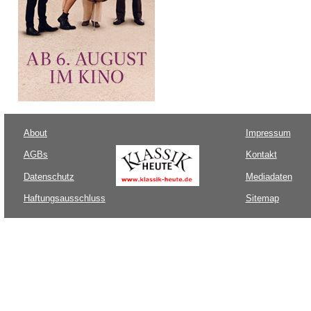
About
Impressum
AGBs
Kontakt
Datenschutz
Mediadaten
Haftungsausschluss
Sitemap