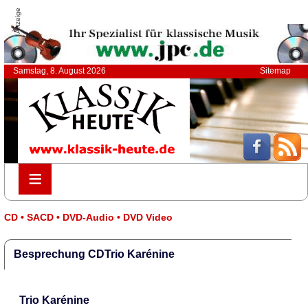
Anzeige
Samstag, 8. August 2026
Sitemap
≡
≡
CD • SACD • DVD-Audio • DVD Video
Besprechung CDTrio Karénine
Trio Karénine