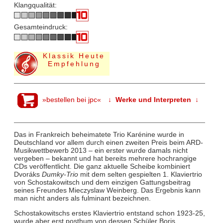
Klangqualität:
Gesamteindruck:
Klassik Heute
Empfehlung
»bestellen bei jpc«
↓ Werke und Interpreten ↓
Das in Frankreich beheimatete Trio Karénine wurde in
Deutschland vor allem durch einen zweiten Preis beim ARD-
Musikwettbewerb 2013 – ein erster wurde damals nicht
vergeben – bekannt und hat bereits mehrere hochrangige
CDs veröffentlicht. Die ganz aktuelle Scheibe kombiniert
Dvoráks
Dumky-Trio
mit dem selten gespielten 1. Klaviertrio
von Schostakowitsch und dem einzigen Gattungsbeitrag
seines Freundes Mieczyslaw Weinberg. Das Ergebnis kann
man nicht anders als fulminant bezeichnen.
Schostakowitschs erstes Klaviertrio entstand schon 1923-25,
wurde aber erst posthum von dessen Schüler Boris