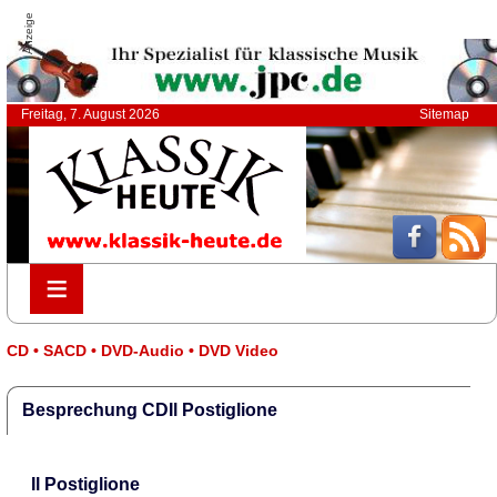
Anzeige
Freitag, 7. August 2026
Sitemap
≡
≡
CD • SACD • DVD-Audio • DVD Video
Besprechung CDIl Postiglione
Il Postiglione