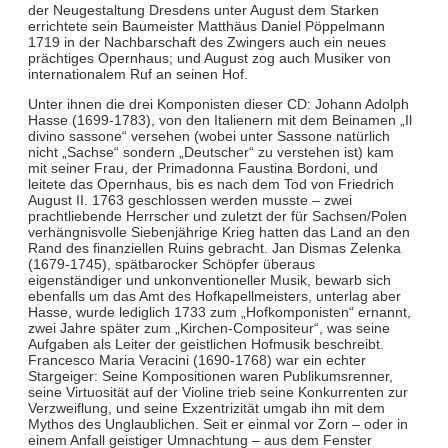
der Neugestaltung Dresdens unter August dem Starken
errichtete sein Baumeister Matthäus Daniel Pöppelmann
1719 in der Nachbarschaft des Zwingers auch ein neues
prächtiges Opernhaus; und August zog auch Musiker von
internationalem Ruf an seinen Hof.
Unter ihnen die drei Komponisten dieser CD: Johann Adolph
Hasse (1699-1783), von den Italienern mit dem Beinamen „Il
divino sassone“ versehen (wobei unter Sassone natürlich
nicht „Sachse“ sondern „Deutscher“ zu verstehen ist) kam
mit seiner Frau, der Primadonna Faustina Bordoni, und
leitete das Opernhaus, bis es nach dem Tod von Friedrich
August II. 1763 geschlossen werden musste – zwei
prachtliebende Herrscher und zuletzt der für Sachsen/Polen
verhängnisvolle Siebenjährige Krieg hatten das Land an den
Rand des finanziellen Ruins gebracht. Jan Dismas Zelenka
(1679-1745), spätbarocker Schöpfer überaus
eigenständiger und unkonventioneller Musik, bewarb sich
ebenfalls um das Amt des Hofkapellmeisters, unterlag aber
Hasse, wurde lediglich 1733 zum „Hofkomponisten“ ernannt,
zwei Jahre später zum „Kirchen-Compositeur“, was seine
Aufgaben als Leiter der geistlichen Hofmusik beschreibt.
Francesco Maria Veracini (1690-1768) war ein echter
Stargeiger: Seine Kompositionen waren Publikumsrenner,
seine Virtuosität auf der Violine trieb seine Konkurrenten zur
Verzweiflung, und seine Exzentrizität umgab ihn mit dem
Mythos des Unglaublichen. Seit er einmal vor Zorn – oder in
einem Anfall geistiger Umnachtung – aus dem Fenster