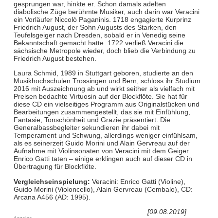
gesprungen war, hinkte er. Schon damals adelten
diabolische Züge berühmte Musiker, auch darin war Veracini
ein Vorläufer Niccolò Paganinis. 1718 engagierte Kurprinz
Friedrich August, der Sohn Augusts des Starken, den
Teufelsgeiger nach Dresden, sobald er in Venedig seine
Bekanntschaft gemacht hatte. 1722 verließ Veracini die
sächsische Metropole wieder, doch blieb die Verbindung zu
Friedrich August bestehen.
Laura Schmid, 1989 in Stuttgart geboren, studierte an den
Musikhochschulen Trossingen und Bern, schloss ihr Studium
2016 mit Auszeichnung ab und wirkt seither als vielfach mit
Preisen bedachte Virtuosin auf der Blockflöte. Sie hat für
diese CD ein vielseitiges Programm aus Originalstücken und
Bearbeitungen zusammengestellt, das sie mit Einfühlung,
Fantasie, Tonschönheit und Grazie präsentiert. Die
Generalbassbegleiter sekundieren ihr dabei mit
Temperament und Schwung, allerdings weniger einfühlsam,
als es seinerzeit Guido Morini und Alain Gervreau auf der
Aufnahme mit Violinsonaten von Veracini mit dem Geiger
Enrico Gatti taten – einige erklingen auch auf dieser CD in
Übertragung für Blockflöte.
Vergleichseinspielung:
Veracini: Enrico Gatti (Violine),
Guido Morini (Violoncello), Alain Gervreau (Cembalo), CD:
Arcana A456 (AD: 1995).
[09.08.2019]