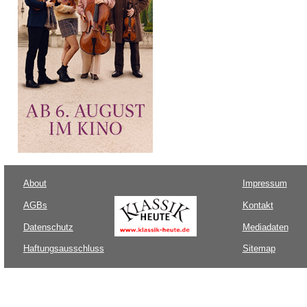
About
Impressum
AGBs
Kontakt
Datenschutz
Mediadaten
Haftungsausschluss
Sitemap