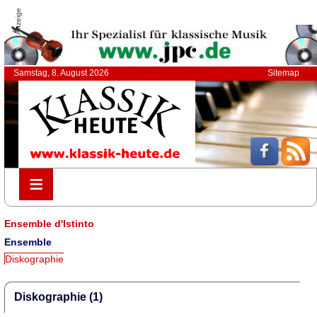
Anzeige
Samstag, 8. August 2026
Sitemap
≡
≡
Ensemble d'Istinto
Ensemble
Diskographie
Diskographie (1)