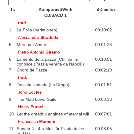
Tr.
Komponist/Werk
hh:mm:ss
CD/SACD 1
trad.
1
La Folia (Variationen)
00:10:02
Alessandro
Stradella
5
Moro per Amore
00:01:23
Pietro Antonio
Giramo
6
Lamento della pazza (Chi non mi
00:10:51
conosce (Pazzia venuta da Napoli))
7
Choro de Pazze
00:02:19
trad.
8
Toccata llamada (La Draga)
00:01:51
John
Eccles
9
The Mad Lover Suite
00:03:33
Henry
Purcell
10
Let the dreadful engines of eternal will
00:07:01
Francesco
Mancini
11
Sonata Nr. 4 a-Moll für Flauto dolce
00:08:05
und B.c.