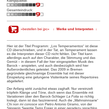
Klangqualität:
Gesamteindruck:
»bestellen bei jpc«
↓ Werke und Interpreten ↓
Hier ist der Titel Programm: „Los Temperamentos“ ist diese
CD überschrieben, und in der Tat, an Temperament lassen
es die Interpreten dieser CD nicht fehlen. Der Titel kann
allerdings auch auf den Charakter, die Stimmung und das
Gemüt – in diesem Fall der hier eingespielten Musik des
Barock – anspielen, und auch diesbezüglich wird hier
Außerordentliches geleistet. Das 2009 in Bremen
gegründete gleichnamige Ensemble hat mit dieser
Einspielung eine gelungene Visitenkarte seines Repertoires
abgeliefert.
Der Anfang wirkt zunächst etwas zaghaft. Nur vereinzelt
tröpfeln Klänge und Töne, doch wenn das Ensemble mit
Variationen über den Barock-Schlager
La Folia
so richtig
loslegt, dann ist das faszinierend. Auch die „Wahnsinnsarie“
Chi non mi conosce
von Pietro Antonio Giramo, von der
Sängerin Swantje Tams Freier in einer geradezu sprachlos