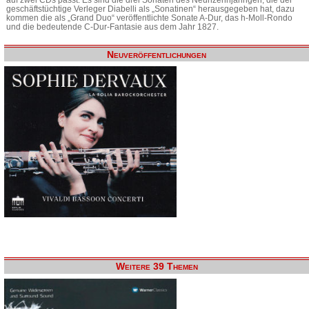
geschäftstüchtige Verleger Diabelli als „Sonatinen“ herausgegeben hat, dazu
kommen die als „Grand Duo“ veröffentlichte Sonate A-Dur, das h-Moll-Rondo
und die bedeutende C-Dur-Fantasie aus dem Jahr 1827.
Neuveröffentlichungen
Weitere 39 Themen