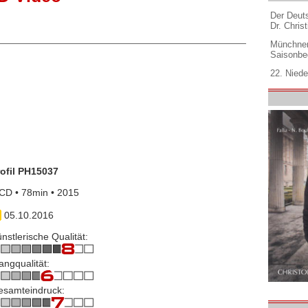
Der Deuts
Dr. Christ
Münchner
Saisonbe
22. Niede
rofil PH15037
CD • 78min • 2015
05.10.2016
nstlerische Qualität:
angqualität:
esamteindruck: