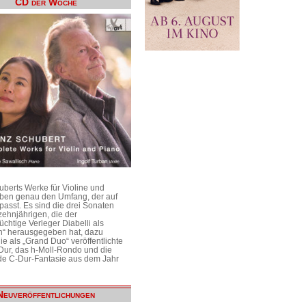
CD der Woche
uberts Werke für Violine und
aben genau den Umfang, der auf
passt. Es sind die drei Sonaten
ehnjährigen, die der
üchtige Verleger Diabelli als
n“ herausgegeben hat, dazu
e als „Grand Duo“ veröffentlichte
Dur, das h-Moll-Rondo und die
e C-Dur-Fantasie aus dem Jahr
Neuveröffentlichungen