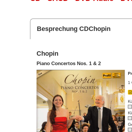
Besprechung CDChopin
Chopin
Piano Concertos Nos. 1 & 2
P
1 
Kü
Kl
G