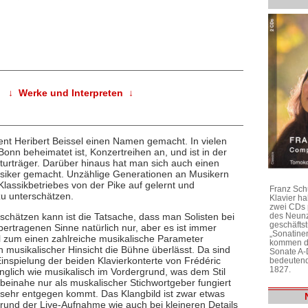
↓ Werke und Interpreten ↓
gent Heribert Beissel einen Namen gemacht. In vielen
onn beheimatet ist, Konzertreihen an, und ist in der
turträger. Darüber hinaus hat man sich auch einen
usiker gemacht. Unzählige Generationen an Musikern
Klassikbetriebes von der Pike auf gelernt und
Franz Sch
u unterschätzen.
Klavier h
zwei CDs 
des Neunz
hätzen kann ist die Tatsache, dass man Solisten bei
geschäftst
bertragenen Sinne natürlich nur, aber es ist immer
„Sonatine
l zum einen zahlreiche musikalische Parameter
kommen di
in musikalischer Hinsicht die Bühne überlässt. Da sind
Sonate A-
r Einspielung der beiden Klavierkonterte von Frédéric
bedeutend
1827.
anglich wie musikalisch im Vordergrund, was dem Stil
beinahe nur als muskalischer Stichwortgeber fungiert
sehr entgegen kommt. Das Klangbild ist zwar etwas
rund der Live-Aufnahme wie auch bei kleineren Details