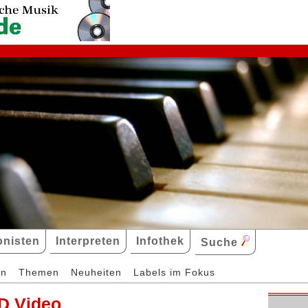
nisten
Interpreten
Infothek
Suche
en
Themen
Neuheiten
Labels im Fokus
D Video