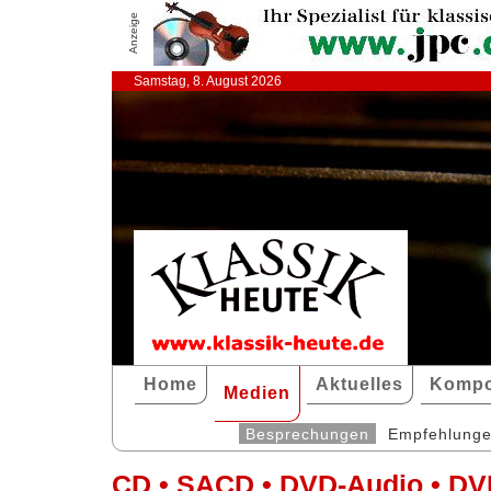
Anzeige
Samstag, 8. August 2026
Home
Aktuelles
Kompo
Medien
Besprechungen
Empfehlung
CD • SACD • DVD-Audio • DV