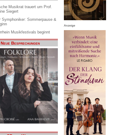
che Musikrat trauert um Prof.
ine Siegert
 Symphoniker: Sommerpause &
ginn
Anzeige
rrhein Musikfestivals beginnt
Neue Besprechungen