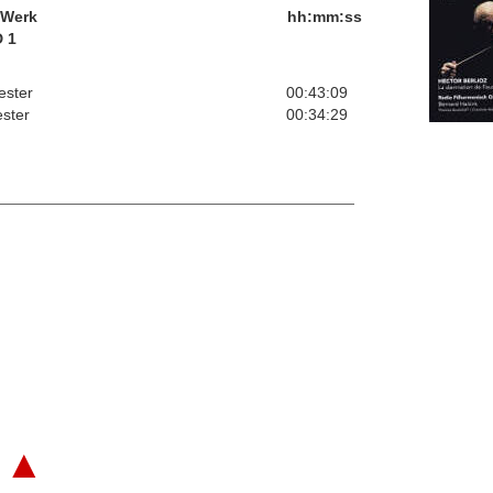
/Werk
hh:mm:ss
 1
ester
00:43:09
ester
00:34:29
▲