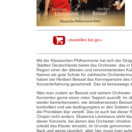
»bestellen bei jpc«
Mit der Klassischen Philharmonie hat sich der Diri
Städten Deutschlands bietet das Orchester, das in B
Region einer der ältesten und renommiertesten Kul
Namen als gute Schule für zahlreiche Orchesterm
haben bei Heribert Beissel das Kernrepertoire des 
Konzerterfahrung gesammelt. Das ist keineswegs z
Was man zudem an Beissel und seinem Orchester sc
Konzerten gerne einen roten Teppich ausrollt. Im ü
wieder bemerkenswert, wie detailversessen Beisse
kontrolliert und wie bedingungslos er den Solisten 
die Prioritäten klar verteilt. Das ist auch bei diese
Chopin nicht anders. Ekaterina Litvintseva steht kl
dieser Konzerte, bei denen das Orchester ohnehin 
sobald das Klavier einsetzt, im Grunde genommen 
flach und wenig räumlich, aber hier muss man aufg