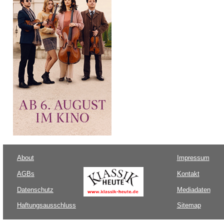
About
Impressum
AGBs
Kontakt
Datenschutz
Mediadaten
Haftungsausschluss
Sitemap