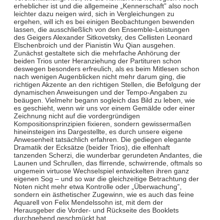
erheblicher ist und die allgemeine „Kennerschaft” also noch
leichter dazu neigen wird, sich in Vergleichungen zu
ergehen, will ich es bei einigen Beobachtungen bewenden
lassen, die ausschließlich von den Ensemble-Leistungen
des Geigers Alexander Sitkovetsky, des Cellisten Leonard
Elschenbroich und der Pianistin Wu Qian ausgehen.
Zunächst gestaltete sich die mehrfache Anhörung der
beiden Trios unter Heranziehung der Partituren schon
deswegen besonders erfreulich, als es beim Mitlesen schon
nach wenigen Augenblicken nicht mehr darum ging, die
richtigen Akzente an den richtigen Stellen, die Befolgung der
dynamischen Anweisungen und der Tempo-Angaben zu
beäugen. Vielmehr begann sogleich das Bild zu leben, wie
es geschieht, wenn wir uns vor einem Gemälde oder einer
Zeichnung nicht auf die vordergründigen
Kompositionsprinzipien fixieren, sondern gewissermaßen
hineinsteigen ins Dargestellte, es durch unsere eigene
Anwesenheit tatsächlich erfahren. Die gediegen elegante
Dramatik der Ecksätze (beider Trios), die elfenhaft
tanzenden Scherzi, die wunderbar gerundeten Andantes, die
Launen und Schrullen, das flirrende, schwirrende, oftmals so
ungemein virtuose Wechselspiel entwickelten ihren ganz
eigenen Sog – und so war die gleichzeitige Betrachtung der
Noten nicht mehr etwa Kontrolle oder „Überwachung”,
sondern ein ästhetischer Zugewinn, wie es auch das feine
Aquarell von Felix Mendelssohn ist, mit dem der
Herausgeber die Vorder- und Rückseite des Booklets
durchgehend geschmückt hat.