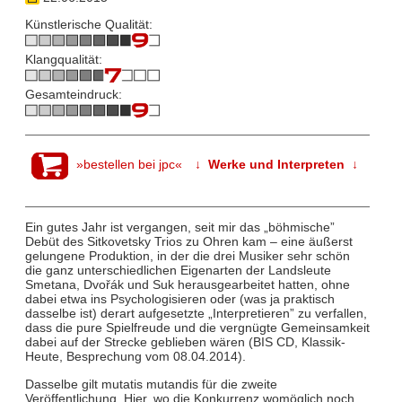
Künstlerische Qualität:
Klangqualität:
Gesamteindruck:
»bestellen bei jpc«
↓ Werke und Interpreten ↓
Ein gutes Jahr ist vergangen, seit mir das „böhmische”
Debüt des Sitkovetsky Trios zu Ohren kam – eine äußerst
gelungene Produktion, in der die drei Musiker sehr schön
die ganz unterschiedlichen Eigenarten der Landsleute
Smetana, Dvořák und Suk herausgearbeitet hatten, ohne
dabei etwa ins Psychologisieren oder (was ja praktisch
dasselbe ist) derart aufgesetzte „Interpretieren” zu verfallen,
dass die pure Spielfreude und die vergnügte Gemeinsamkeit
dabei auf der Strecke geblieben wären (BIS CD, Klassik-
Heute, Besprechung vom 08.04.2014).
Dasselbe gilt mutatis mutandis für die zweite
Veröffentlichung. Hier, wo die Konkurrenz womöglich noch