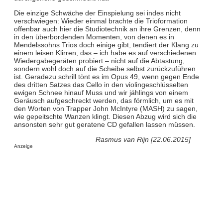
Die einzige Schwäche der Einspielung sei indes nicht
verschwiegen: Wieder einmal brachte die Trioformation
offenbar auch hier die Studiotechnik an ihre Grenzen, denn
in den überbordenden Momenten, von denen es in
Mendelssohns Trios doch einige gibt, tendiert der Klang zu
einem leisen Klirren, das – ich habe es auf verschiedenen
Wiedergabegeräten probiert – nicht auf die Abtastung,
sondern wohl doch auf die Scheibe selbst zurückzuführen
ist. Geradezu schrill tönt es im Opus 49, wenn gegen Ende
des dritten Satzes das Cello in den violingeschlüsselten
ewigen Schnee hinauf Muss und wir jählings von einem
Geräusch aufgeschreckt werden, das förmlich, um es mit
den Worten von Trapper John McIntyre (MASH) zu sagen,
wie gepeitschte Wanzen klingt. Diesen Abzug wird sich die
ansonsten sehr gut geratene CD gefallen lassen müssen.
Rasmus van Rijn [22.06.2015]
Anzeige