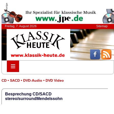
Anzeige
Freitag, 7. August 2026
Sitemap
≡
≡
CD • SACD • DVD-Audio • DVD Video
Besprechung CD/SACD
stereo/surroundMendelssohn