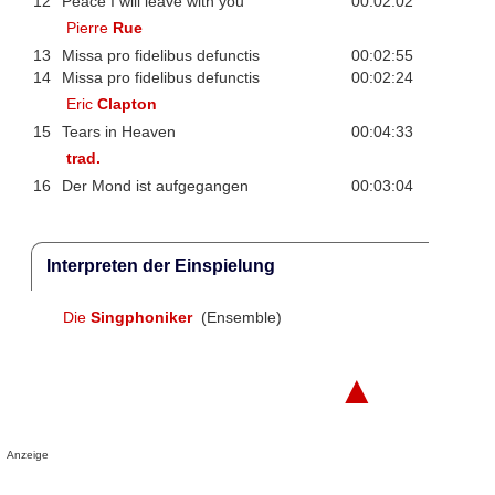
12
Peace I will leave with you
00:02:02
Pierre
Rue
13
Missa pro fidelibus defunctis
00:02:55
14
Missa pro fidelibus defunctis
00:02:24
Eric
Clapton
15
Tears in Heaven
00:04:33
trad.
16
Der Mond ist aufgegangen
00:03:04
Interpreten der Einspielung
Die
Singphoniker
(Ensemble)
▲
Anzeige