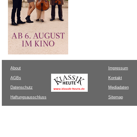
About
Impressum
AGBs
Kontakt
Datenschutz
Mediadaten
Haftungsausschluss
Sitemap