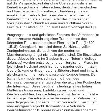
auf die Vielsprachigkeit der ohne Übersetzungshilfe im
Beiheft abgedruckten lateinischen, deutschen, englischen
und französischen Originaltexte. Unabhängig davon
empfiehlt sich jedoch das Lesen der aufschlußreichen
Beiheftkommentare aus der Feder des mitwirkenden
Vokalbassisten Schmidt als eine unverzichtbare Vorab-
Lektüre zur Entstehung und zum Gesamtkonzept der CD.
Ausgangspunkt und geistliches Zentrum des Vorhabens ist
die konzertante Aufführung einer Trauermesse des
führenden Renaissancemeister Pierre de la Rue (1460?
-1518). Charakteristisch sind deren Satzkünste voller
Zunftgeheimnisse, die auch von der modernen
Musikforschung längst nicht alle gelöst sind. Die Einzelsätze
dieser „Messe für die im Glauben treuen Toten“ (fidelibus
defunctis) werden entsprechend der liturgischen Praxis im
feierlichen Hochamt auch hier voneinander getrennt. Zur
Überbrückung erklingen dafür stilübergreifend und inhaltlich
gleichsam kommentierend passende Kompositionen. Den
(scheinbar) modernen, schrägen Klängen des
Renaissancemeisters entsprechen die aktuellen Kostproben
der Intermezzi. Diese bedürfen allerdings eines hohen
Maßes an Anpassung, Einfühlungsvermögen und
Wechselgefühlen. Für die Interpreten ist das – natürlich! –
keine Frage. Die erforderliche Resonanz der Zuhörer hat
man dagegen bei Konzertauftritten vorsorglich, vermutlich
aber erfolgreich erprobt. Konventionelle Volkslied-
Bearbeitungstechnik, progressives Spiritual-Arrangement,