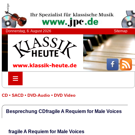
Anzeige
Donnerstag, 6. August 2026
Sitemap
≡
≡
CD • SACD • DVD-Audio • DVD Video
Besprechung CDfragile A Requiem for Male Voices
fragile A Requiem for Male Voices