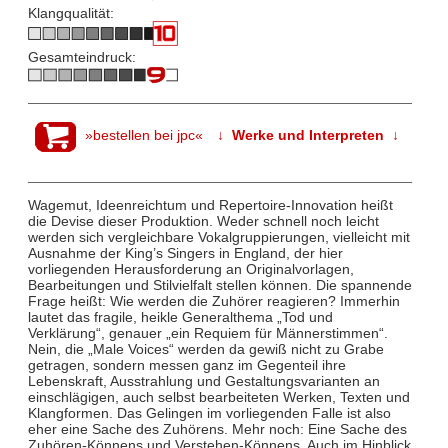
Klangqualität:
Gesamteindruck:
»bestellen bei jpc«
↓ Werke und Interpreten ↓
Wagemut, Ideenreichtum und Repertoire-Innovation heißt
die Devise dieser Produktion. Weder schnell noch leicht
werden sich vergleichbare Vokalgruppierungen, vielleicht mit
Ausnahme der King’s Singers in England, der hier
vorliegenden Herausforderung an Originalvorlagen,
Bearbeitungen und Stilvielfalt stellen können. Die spannende
Frage heißt: Wie werden die Zuhörer reagieren? Immerhin
lautet das fragile, heikle Generalthema „Tod und
Verklärung“, genauer „ein Requiem für Männerstimmen“.
Nein, die „Male Voices“ werden da gewiß nicht zu Grabe
getragen, sondern messen ganz im Gegenteil ihre
Lebenskraft, Ausstrahlung und Gestaltungsvarianten an
einschlägigen, auch selbst bearbeiteten Werken, Texten und
Klangformen. Das Gelingen im vorliegenden Falle ist also
eher eine Sache des Zuhörens. Mehr noch: Eine Sache des
Zuhören-Könnens und Verstehen-Könnens. Auch im Hinblick