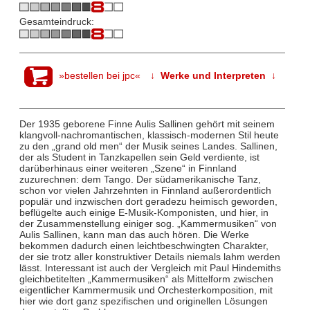
Gesamteindruck:
»bestellen bei jpc«
↓ Werke und Interpreten ↓
Der 1935 geborene Finne Aulis Sallinen gehört mit seinem
klangvoll-nachromantischen, klassisch-modernen Stil heute
zu den „grand old men“ der Musik seines Landes. Sallinen,
der als Student in Tanzkapellen sein Geld verdiente, ist
darüberhinaus einer weiteren „Szene“ in Finnland
zuzurechnen: dem Tango. Der südamerikanische Tanz,
schon vor vielen Jahrzehnten in Finnland außerordentlich
populär und inzwischen dort geradezu heimisch geworden,
beflügelte auch einige E-Musik-Komponisten, und hier, in
der Zusammenstellung einiger sog. „Kammermusiken“ von
Aulis Sallinen, kann man das auch hören. Die Werke
bekommen dadurch einen leichtbeschwingten Charakter,
der sie trotz aller konstruktiver Details niemals lahm werden
lässt. Interessant ist auch der Vergleich mit Paul Hindemiths
gleichbetitelten „Kammermusiken“ als Mittelform zwischen
eigentlicher Kammermusik und Orchesterkomposition, mit
hier wie dort ganz spezifischen und originellen Lösungen