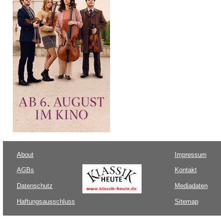
About
Impressum
AGBs
Kontakt
Datenschutz
Mediadaten
Haftungsausschluss
Sitemap