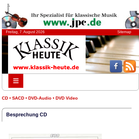
Anzeige
Freitag, 7. August 2026
Sitemap
≡
≡
CD • SACD • DVD-Audio • DVD Video
Besprechung CD