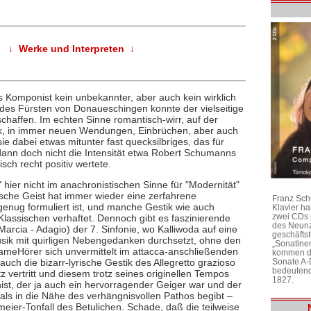
↓ Werke und Interpreten ↓
 Komponist kein unbekannter, aber auch kein wirklich
des Fürsten von Donaueschingen konnte der vielseitige
chaffen. Im echten Sinne romantisch-wirr, auf der
ik, in immer neuen Wendungen, Einbrüchen, aber auch
e dabei etwas mitunter fast quecksilbriges, das für
dann doch nicht die Intensität etwa Robert Schumanns
isch recht positiv wertete.
hier nicht im anachronistischen Sinne für "Modernität"
ische Geist hat immer wieder eine zerfahrene
Franz Sch
genug formuliert ist, und manche Gestik wie auch
Klavier h
zwei CDs 
Klassischen verhaftet. Dennoch gibt es faszinierende
des Neunz
arcia - Adagio) der 7. Sinfonie, wo Kalliwoda auf eine
geschäftst
sik mit quirligen Nebengedanken durchsetzt, ohne den
„Sonatine
ameHörer sich unvermittelt im attacca-anschließenden
kommen di
auch die bizarr-lyrische Gestik des Allegretto grazioso
Sonate A-
bedeutend
z vertritt und diesem trotz seines originellen Tempos
1827.
ist, der ja auch ein hervorragender Geiger war und der
mals in die Nähe des verhängnisvollen Pathos begibt –
eier-Tonfall des Betulichen. Schade, daß die teilweise