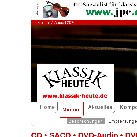
Anzeige
Freitag, 7. August 2026
Home
Aktuelles
Kompo
Medien
Besprechungen
Empfehlung
CD • SACD • DVD-Audio • DV