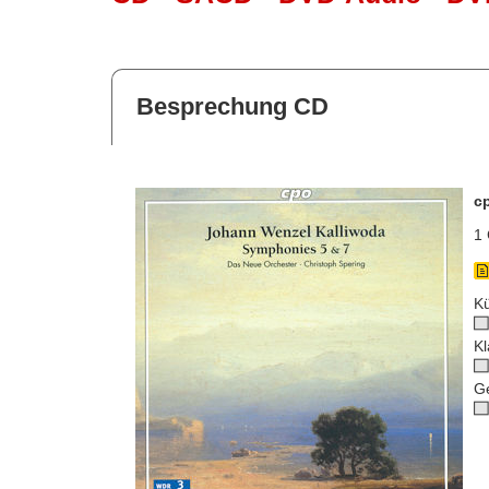
Besprechung CD
c
1 
Kü
Kl
G