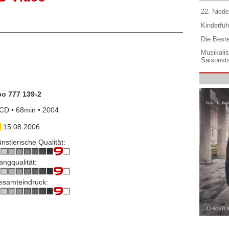
22. Niede
Kinderfüh
Die Best
Musikali
Saisonsta
po 777 139-2
CD • 68min • 2004
15.08.2006
nstlerische Qualität:
angqualität:
esamteindruck: