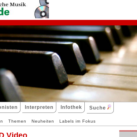
nisten
Interpreten
Infothek
Suche
en
Themen
Neuheiten
Labels im Fokus
D Video