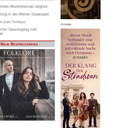
rrhein Musikfestivals beginnt
rung in der Wiener Staatsoper
en zum Schluss
Anzeige
scher Spaziergang zum
rt
Neue Besprechungen