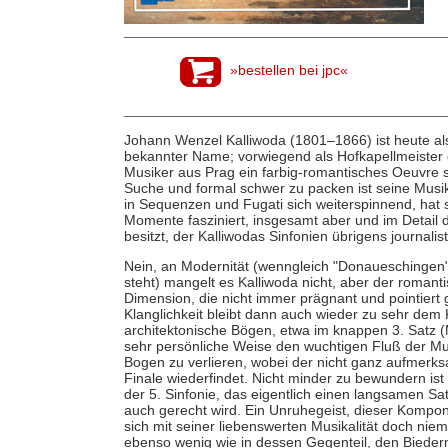
»bestellen bei jpc«
Johann Wenzel Kalliwoda (1801–1866) ist heute als
bekannter Name; vorwiegend als Hofkapellmeister 
Musiker aus Prag ein farbig-romantisches Oeuvre s
Suche und formal schwer zu packen ist seine Mus
in Sequenzen und Fugati sich weiterspinnend, hat si
Momente fasziniert, insgesamt aber und im Detail 
besitzt, der Kalliwodas Sinfonien übrigens journalist
Nein, an Modernität (wenngleich "Donaueschingen" 
steht) mangelt es Kalliwoda nicht, aber der romant
Dimension, die nicht immer prägnant und pointiert 
Klanglichkeit bleibt dann auch wieder zu sehr dem 
architektonische Bögen, etwa im knappen 3. Satz (M
sehr persönliche Weise den wuchtigen Fluß der Mu
Bogen zu verlieren, wobei der nicht ganz aufmerks
Finale wiederfindet. Nicht minder zu bewundern ist 
der 5. Sinfonie, das eigentlich einen langsamen Sat
auch gerecht wird. Ein Unruhegeist, dieser Kompon
sich mit seiner liebenswerten Musikalität doch nie
ebenso wenig wie in dessen Gegenteil, den Biederm