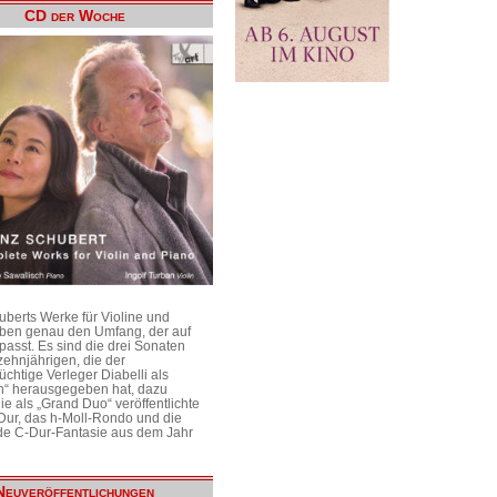
CD der Woche
uberts Werke für Violine und
aben genau den Umfang, der auf
passt. Es sind die drei Sonaten
ehnjährigen, die der
üchtige Verleger Diabelli als
n“ herausgegeben hat, dazu
e als „Grand Duo“ veröffentlichte
Dur, das h-Moll-Rondo und die
e C-Dur-Fantasie aus dem Jahr
Neuveröffentlichungen