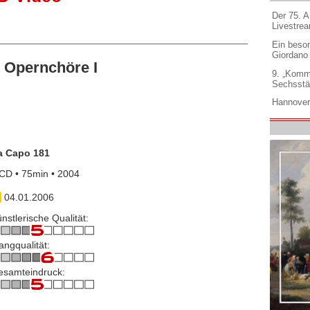
Der 75. 
Livestre
Ein beso
Giordano
 Opernchöre I
9. „Komm
Sechsstä
Hannover
a Capo 181
CD • 75min • 2004
04.01.2006
nstlerische Qualität:
angqualität:
esamteindruck: