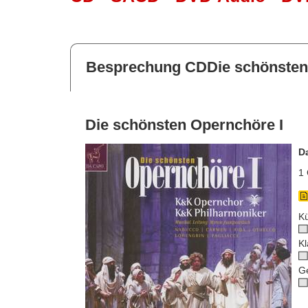
Besprechung CDDie schönsten
Die schönsten Opernchöre I
D
1 
Kü
Kl
G