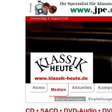
Anzeige
Donnerstag, 6. August 2026
Home
Aktuelles
Kompo
Medien
Besprechungen
Empfehlung
CD • SACD • DVD-Audio • DV