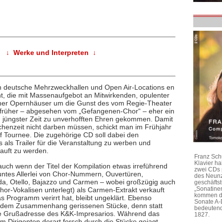
↓ Werke und Interpreten ↓
n deutsche Mehrzweckhallen und Open Air-Locations en
, die mit Massenaufgebot an Mitwirkenden, opulenter
icher Opernhäuser um die Gunst des vom Regie-Theater
, früher – abgesehen vom „Gefangenen-Chor“ – eher ein
n jüngster Zeit zu unverhofften Ehren gekommen. Damit
chenzeit nicht darben müssen, schickt man im Frühjahr
 Tournee. Die zugehörige CD soll dabei den
 als Trailer für die Veranstaltung zu werben und
kauft zu werden.
Franz Sch
Klavier h
auch wenn der Titel der Kompilation etwas irreführend
zwei CDs 
buntes Allerlei von Chor-Nummern, Ouvertüren,
des Neunz
ida, Otello, Bajazzo und Carmen – wobei großzügig auch
geschäftst
„Sonatine
Chor-Vokalisen unterlegt) als Carmen-Extrakt verkauft
kommen di
s Programm verirrt hat, bleibt ungeklärt. Ebenso
Sonate A-
aus dem Zusammenhang gerissenen Stücke, denn statt
bedeutend
ine Grußadresse des K&K-Impresarios. Während das
1827.
m Dirigenten derart forsch durch die Stücke gejagt,