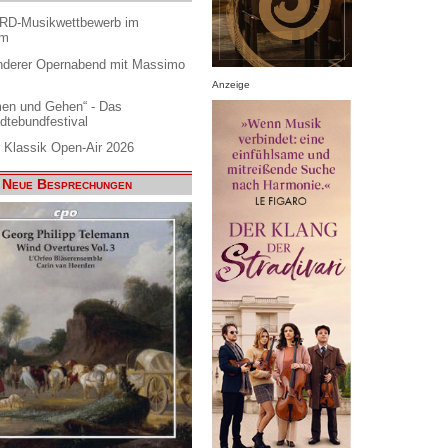
ARD-Musikwettbewerb im
am
nderer Opernabend mit Massimo
Anzeige
en und Gehen“ - Das
dtebundfestival
 Klassik Open-Air 2026
Neue Besprechungen