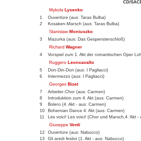
CD/SAC
Mykola
Lysenko
1
Ouvertüre (aus: Taras Bulba)
2
Kosaken-Marsch (aus: Taras Bulba)
Stanislaw
Moniuszko
3
Mazurka (aus: Das Gespensterschloß)
Richard
Wagner
4
Vorspiel zum 1. Akt der romantischen Oper Lo
Ruggero
Leoncavallo
5
Don-Din-Don (aus: I Pagliacci)
6
Intermezzo (aus: I Pagliacci)
Georges
Bizet
7
Arbeiter-Chor (aus: Carmen)
8
Introduktion zum 4. Akt (aus: Carmen)
9
Bolero (4. Akt - aus: Carmen)
10
Bohemian Dance 4. Akt (aus: Carmen)
11
Les voici! Les voici! (Chor und Marsch,4. Akt 
Giuseppe
Verdi
12
Ouvertüre (aus: Nabucco)
13
Gli aredi festivi (1. Akt - aus: Nabucco)