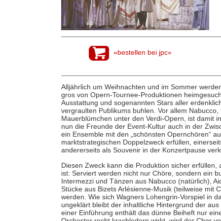
»bestellen bei jpc«
Alljährlich um Weihnachten und im Sommer werde
gros von Opern-Tournee-Produktionen heimgesucht
Ausstattung und sogenannten Stars aller erdenkl
vergraulten Publikums buhlen. Vor allem Nabucco
Mauerblümchen unter den Verdi-Opern, ist damit i
nun die Freunde der Event-Kultur auch in der Zwis
ein Ensemble mit den „schönsten Opernchören“ auf
marktstrategischen Doppelzweck erfüllen, einerseits
andererseits als Souvenir in der Konzertpause ver
Diesen Zweck kann die Produktion sicher erfüllen, 
ist: Serviert werden nicht nur Chöre, sondern ein 
Intermezzi und Tänzen aus Nabucco (natürlich), A
Stücke aus Bizets Arlésienne-Musik (teilweise mit 
werden. Wie sich Wagners Lohengrin-Vorspiel in da
ungeklärt bleibt der inhaltliche Hintergrund der 
einer Einführung enthält das dünne Beiheft nur e
Orchester recht krachledern wirkt, wird der Chor vo