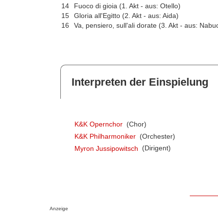
14
Fuoco di gioia (1. Akt - aus: Otello)
15
Gloria all'Egitto (2. Akt - aus: Aida)
16
Va, pensiero, sull'ali dorate (3. Akt - aus: Nabu
Interpreten der Einspielung
K&K Opernchor
(Chor)
K&K Philharmoniker
(Orchester)
Myron Jussipowitsch
(Dirigent)
Anzeige