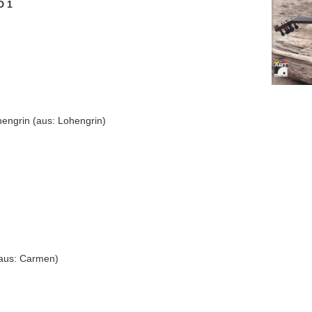
D 1
hengrin (aus: Lohengrin)
- aus: Carmen)