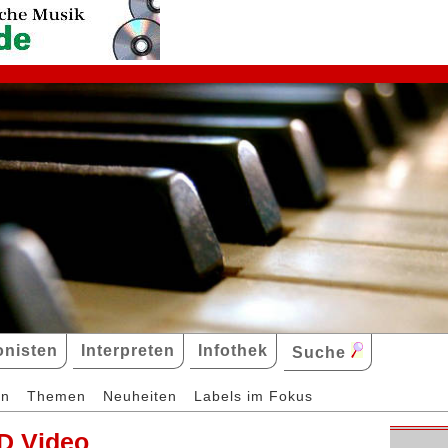
nisten
Interpreten
Infothek
Suche
en
Themen
Neuheiten
Labels im Fokus
D Video