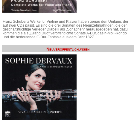
Franz Schuberts Werke für Violine und Klavier haben genau den Umfang, der
auf zwei CDs passt. Es sind die drei Sonaten des Neunzehnjährigen, die der
geschäftstüchtige Verleger Diabelli als „Sonatinen“ herausgegeben hat, dazu
kommen die als „Grand Duo“ veröffentlichte Sonate A-Dur, das h-Moll-Rondo
und die bedeutende C-Dur-Fantasie aus dem Jahr 1827.
Neuveröffentlichungen