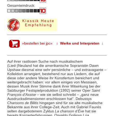
Gesamteindruck:
Klassik Heute
Empfehlung
»bestellen bei jpc«
↓ Werke und Interpreten ↓
Auf ihrer rastlosen Suche nach musikalischem
(Lied-)Neuland hat die amerikanische Sopranistin Dawn
Upshaw diesmal eine sehr persönliche – und extravagante –
Kollektion arrangiert, bestehend nur aus Liedern, die auf
diese oder andere Weise ihr Künstlertum bereichert und
weitergebracht haben: vor allem einiges von Messiaen,
dessen Musik ihrer Stimme dank ihrer Mitwirkung bei der
Salzburger Festspielproduktion (1992) seiner Oper
Saint
François d’Assise
– wie sie selbst schreibt – „ganz neue
Ausdrucksdimensionen erschlossen hat“. Debussys
Chansons de Bilitis
hingegen sind für sie alte musikalische
Bekannte aus ihrer College-Zeit. Auch mit Gabriel Faurés
selten dargebotenem Zyklus
La chanson d’Ève
hat sie
bereits Konzerterfahrungen. Osvaldo Golijovs
Lúa