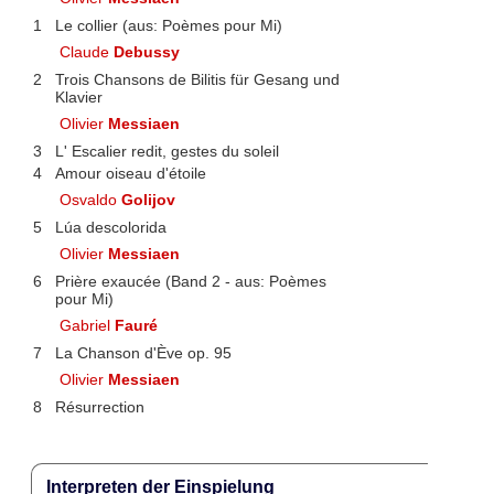
1
Le collier (aus: Poèmes pour Mi)
Claude
Debussy
2
Trois Chansons de Bilitis für Gesang und
Klavier
Olivier
Messiaen
3
L' Escalier redit, gestes du soleil
4
Amour oiseau d'étoile
Osvaldo
Golijov
5
Lúa descolorida
Olivier
Messiaen
6
Prière exaucée (Band 2 - aus: Poèmes
pour Mi)
Gabriel
Fauré
7
La Chanson d'Ève op. 95
Olivier
Messiaen
8
Résurrection
Interpreten der Einspielung