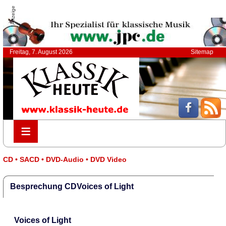
Anzeige
Freitag, 7. August 2026
Sitemap
≡
≡
CD • SACD • DVD-Audio • DVD Video
Besprechung CDVoices of Light
Voices of Light