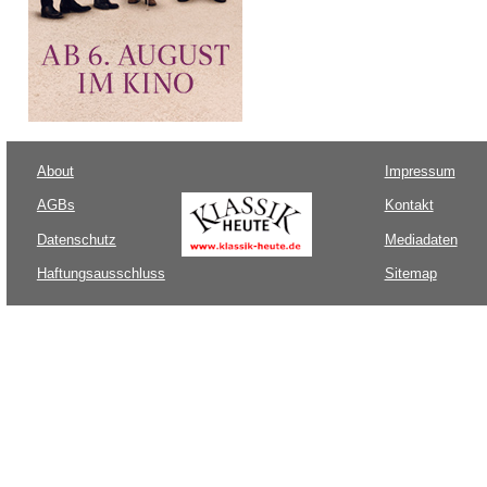
About
Impressum
AGBs
Kontakt
Datenschutz
Mediadaten
Haftungsausschluss
Sitemap