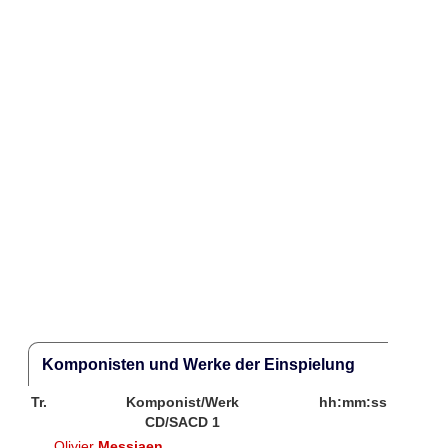
Komponisten und Werke der Einspielung
Tr.
Komponist/Werk
hh:mm:ss
CD/SACD 1
Olivier
Messiaen